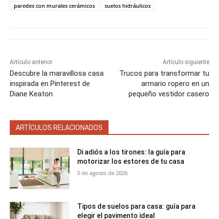
t
t
t
t
t
t
o
e
p
paredes con murales cerámicos
suelos hidráulicos
i
i
i
i
i
e
k
s
p
r
r
r
r
r
r
t
e
e
e
e
e
)
n
n
n
n
n
Artículo anterior
Artículo siguiente
Descubre la maravillosa casa
Trucos para transformar tu
inspirada en Pinterest de
armario ropero en un
Diane Keaton
pequeño vestidor casero
ARTÍCULOS RELACIONADOS
Di adiós a los tirones: la guía para
motorizar los estores de tu casa
5 de agosto de 2026
Tipos de suelos para casa: guía para
elegir el pavimento ideal