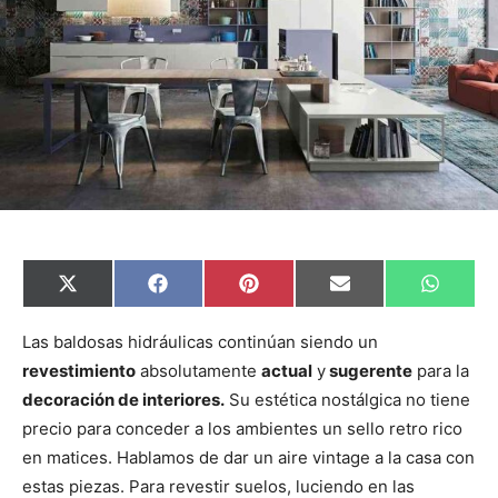
C
C
C
C
C
X
F
P
E
W
o
o
o
o
o
(
a
i
m
h
m
m
m
m
m
T
c
n
a
a
p
p
p
p
p
w
e
t
i
t
Las baldosas hidráulicas continúan siendo un
a
a
a
a
a
i
b
e
l
s
revestimiento
absolutamente
actual
y
sugerente
para la
r
r
r
r
r
t
o
r
A
t
t
t
t
t
t
o
e
p
decoración de interiores.
Su estética nostálgica no tiene
i
i
i
i
i
e
k
s
p
r
r
r
r
r
r
t
precio para conceder a los ambientes un sello retro rico
e
e
e
e
e
)
n
n
n
n
n
en matices. Hablamos de dar un aire vintage a la casa con
estas piezas. Para revestir suelos, luciendo en las