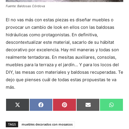
Fuente: Baldosas Córdova
El no vas más con estas piezas es diseñar muebles o
provocar un cambio de look en ellos con las baldosas
hidráulicas como protagonistas. En definitiva,
descontextualizar este material, sacarlo de su hábitat
decorativo por excelencia. Hay mil maneras y todas son
realmente tentadoras. En mesitas auxiliares, consolas,
muebles para la terraza y el jardín… Y para los locos del
DIY, las mesas con materiales y baldosas recuperadas. Te
dejo que pienses cuál de todas estas propuestas te va
más.
C
C
C
C
C
X
F
P
E
W
o
o
o
o
o
(
a
i
m
h
m
m
m
m
m
T
c
n
a
a
p
p
p
p
p
w
e
t
i
t
a
a
a
a
a
i
b
e
l
s
TAGS
muebles decorados con mosaicos
r
r
r
r
r
t
o
r
A