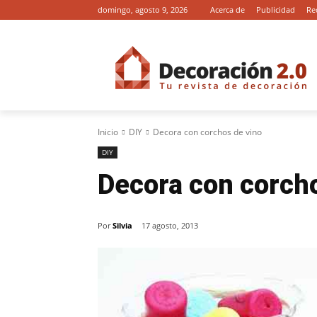
domingo, agosto 9, 2026
Acerca de
Publicidad
Re
Inicio
DIY
Decora con corchos de vino
DIY
Decora con corch
Por
Silvia
17 agosto, 2013