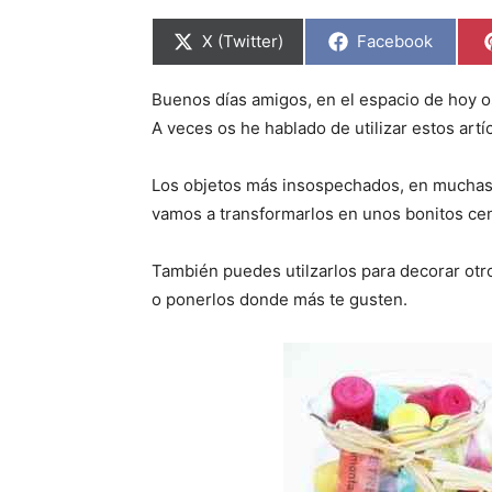
C
C
X (Twitter)
Facebook
o
o
m
m
p
p
Buenos días amigos, en el espacio de hoy o
a
a
r
r
A veces os he hablado de utilizar estos artí
t
t
i
i
r
r
Los objetos más insospechados, en muchas o
e
e
n
n
vamos a transformarlos en unos bonitos ce
También puedes utilzarlos para decorar otro
o ponerlos donde más te gusten.