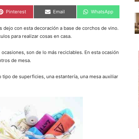
C
C
C
Pinterest
Email
WhatsApp
o
o
o
m
m
m
p
p
p
s dejo con esta decoración a base de corchos de vino.
a
a
a
r
r
r
culos para realizar cosas en casa.
t
t
t
i
i
i
r
r
r
casiones, son de lo más reciclables. En esta ocasión
e
e
e
n
n
n
ntros de mesa.
 tipo de superficies, una estantería, una mesa auxiliar