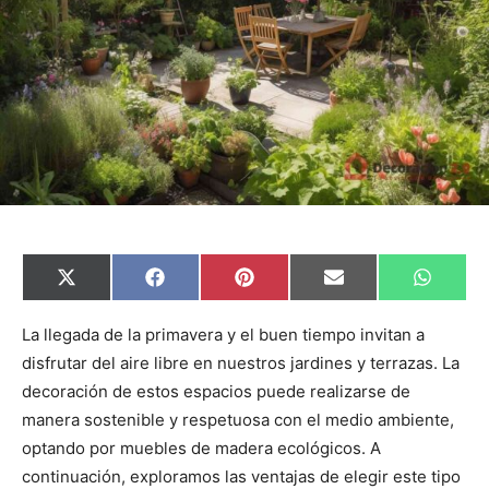
C
C
C
C
C
X
F
P
E
W
o
o
o
o
o
(
a
i
m
h
m
m
m
m
m
T
c
n
a
a
p
p
p
p
p
w
e
t
i
t
La llegada de la primavera y el buen tiempo invitan a
a
a
a
a
a
i
b
e
l
s
disfrutar del aire libre en nuestros jardines y terrazas. La
r
r
r
r
r
t
o
r
A
t
t
t
t
t
t
o
e
p
decoración de estos espacios puede realizarse de
i
i
i
i
i
e
k
s
p
r
r
r
r
r
r
t
manera sostenible y respetuosa con el medio ambiente,
e
e
e
e
e
)
n
n
n
n
n
optando por muebles de madera ecológicos. A
continuación, exploramos las ventajas de elegir este tipo