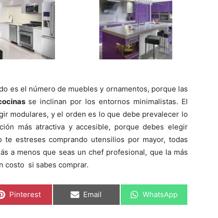
ido es el número de muebles y ornamentos, porque las
cocinas
se inclinan por los entornos minimalistas. El
gir modulares, y el orden es lo que debe prevalecer lo
ión más atractiva y accesible, porque debes elegir
o te estreses comprando utensilios por mayor, todas
ás a menos que seas un chef profesional, que la más
en costo si sabes comprar.
C
C
C
Pinterest
Email
WhatsApp
o
o
o
m
m
m
p
p
p