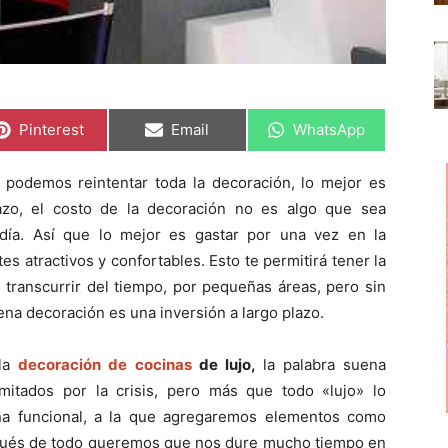
C
C
C
Pinterest
Email
WhatsApp
o
o
o
m
m
m
p
p
p
odemos reintentar toda la decoración, lo mejor es
a
a
a
r
r
r
azo, el costo de la decoración no es algo que sea
t
t
t
i
i
i
día. Así que lo mejor es gastar por una vez en la
r
r
r
s atractivos y confortables. Esto te permitirá tener la
e
e
e
n
n
n
l transcurrir del tiempo, por pequeñas áreas, pero sin
a decoración es una inversión a largo plazo.
 la
decoración de cocinas
de lujo,
la palabra suena
mitados por la crisis, pero más que todo «lujo» lo
na funcional, a la que agregaremos elementos como
espués de todo queremos que nos dure mucho tiempo en