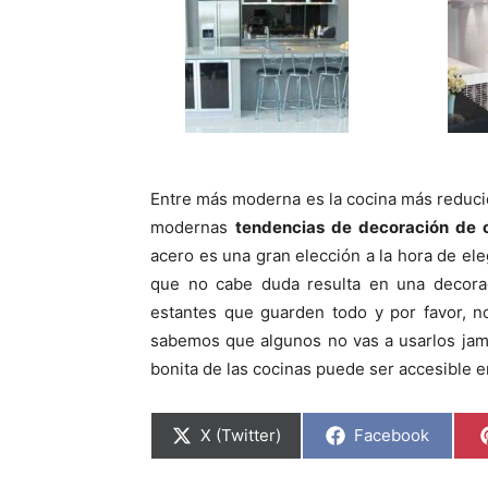
Entre más moderna es la cocina más reduc
modernas
tendencias de decoración de 
acero es una gran elección a la hora de ele
que no cabe duda resulta en una decorac
estantes que guarden todo y por favor, n
sabemos que algunos no vas a usarlos jam
bonita de las cocinas puede ser accesible 
C
C
X (Twitter)
Facebook
o
o
m
m
p
p