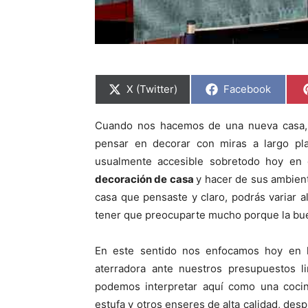
C
C
X (Twitter)
Facebook
o
o
m
m
p
p
Cuando nos hacemos de una nueva casa, p
a
a
r
r
pensar en decorar con miras a largo pl
t
t
i
i
usualmente accesible sobretodo hoy en 
r
r
decoración de casa
y hacer de sus ambiente
e
e
n
n
casa que pensaste y claro, podrás variar a
tener que preocuparte mucho porque la buen
En este sentido nos enfocamos hoy en
aterradora ante nuestros presupuestos li
podemos interpretar aquí como una coci
estufa y otros enseres de alta calidad, d