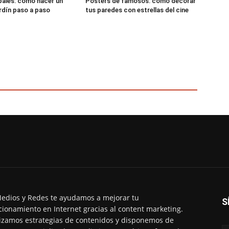
alés: cómo hacer un
Pósters de famosos: cómo decorar
rdín paso a paso
tus paredes con estrellas del cine
edios y Redes te ayudamos a mejorar tu
S
cionamiento en Internet gracias al content marketing.
izamos estrategias de contenidos y disponemos de