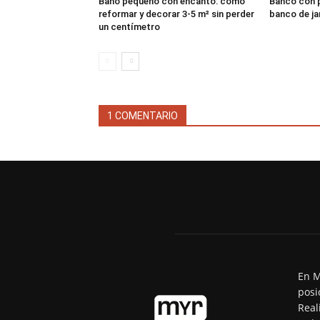
Baño pequeño con encanto: cómo
Banco con p
reformar y decorar 3-5 m² sin perder
banco de ja
un centímetro
1 COMENTARIO
En M
posi
Real