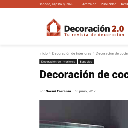
sábado, agosto 8, 2026
Acerca de
Publicidad
Reci
Inicio
Decoración de interiores
Decoración de cocin
Decoración de interiores
Espacios
Decoración de coc
Por
Noemi Carranza
18 junio, 2012