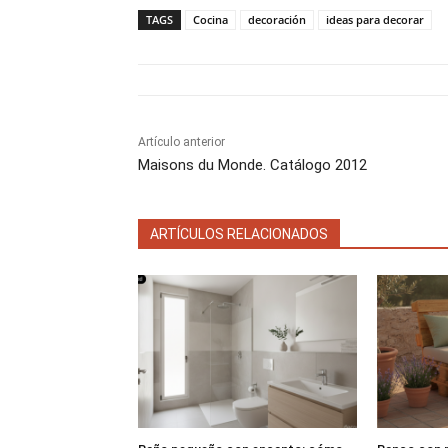
a
a
TAGS
Cocina
decoración
ideas para decorar
r
r
t
t
i
i
r
r
e
e
n
n
Artículo anterior
Maisons du Monde. Catálogo 2012
ARTÍCULOS RELACIONADOS