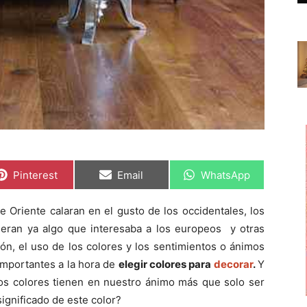
C
C
C
Pinterest
Email
WhatsApp
o
o
o
m
m
m
p
p
p
e Oriente calaran en el gusto de los occidentales, los
a
a
a
r
r
r
s
eran ya algo que interesaba a los europeos y otras
t
t
t
i
i
i
ión, el uso de los colores y los sentimientos o ánimos
r
r
r
importantes a la hora de
elegir colores para
decorar
.
Y
e
e
e
n
n
n
s colores tienen en nuestro ánimo más que solo ser
significado de este color?