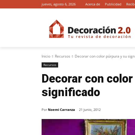
jueves, agosto 6, 2026
Acerca de
Publicidad
Recib
Inicio
Recursos
Decorar con color púrpura y su sign
Recursos
Decorar con color
significado
Por
Noemi Carranza
21 junio, 2012