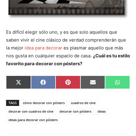
Es difícil elegir sólo uno, y es que solo aquellos que
saben vivir el cine clásico de verdad comprenderán que
la mejor
idea para decorar
es plasmar aquello que más
nos gusta en cualquier espacio de casa.
¿Cuál es tu estilo
favorito para decorar con pósters?
C
C
C
C
C
X
F
P
E
W
o
o
o
o
o
(
a
i
m
h
m
m
m
m
m
T
c
n
a
a
p
p
p
p
p
w
e
t
i
t
a
a
a
a
a
i
b
e
l
s
TAGS
cómo decorar con pósters
cuadros de cine
r
r
r
r
r
t
o
r
A
t
t
t
t
t
t
o
e
p
decorar con cuadros de cine
decorar con pósters
ideas
i
i
i
i
i
e
k
s
p
ideas para decorar con pósters
r
r
r
r
r
r
t
e
e
e
e
e
)
n
n
n
n
n