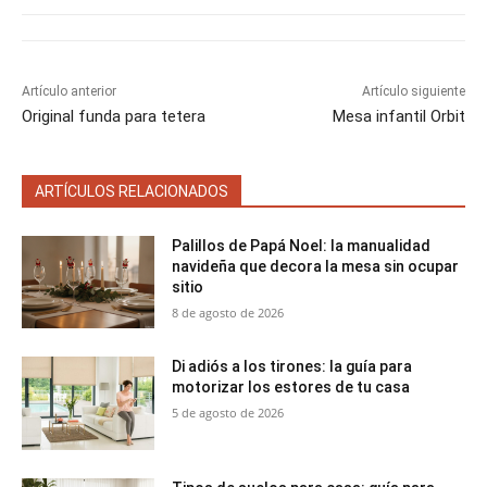
e
e
e
e
e
)
n
n
n
n
n
Artículo anterior
Artículo siguiente
Original funda para tetera
Mesa infantil Orbit
ARTÍCULOS RELACIONADOS
Palillos de Papá Noel: la manualidad
navideña que decora la mesa sin ocupar
sitio
8 de agosto de 2026
Di adiós a los tirones: la guía para
motorizar los estores de tu casa
5 de agosto de 2026