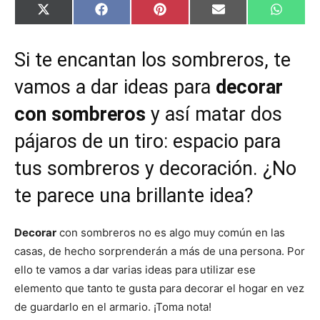
C
C
C
C
C
X
F
P
E
W
o
o
o
o
o
(
a
i
m
h
m
m
m
m
m
T
c
n
a
a
p
p
p
p
p
w
e
t
i
t
Si te encantan los sombreros, te
a
a
a
a
a
i
b
e
l
s
r
r
r
r
r
t
o
r
A
t
t
t
t
t
t
o
e
p
vamos a dar ideas para
decorar
i
i
i
i
i
e
k
s
p
r
r
r
r
r
r
t
con sombreros
y así matar dos
e
e
e
e
e
)
n
n
n
n
n
pájaros de un tiro: espacio para
tus sombreros y decoración. ¿No
te parece una brillante idea?
Decorar
con sombreros no es algo muy común en las
casas, de hecho sorprenderán a más de una persona. Por
ello te vamos a dar varias ideas para utilizar ese
elemento que tanto te gusta para decorar el hogar en vez
de guardarlo en el armario. ¡Toma nota!