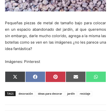
Pequeñas piezas de metal de tamaño bajo para colocar
en un espacio abandonado del jardín, al que queremos
sin embargo, darle mucho colorido, agrega a la misma las
botellas como se ven en las imágenes ¿no les parece una
idea fantástica?
Imágenes: Pinterest
C
C
C
C
C
X
F
P
E
W
o
o
o
o
o
(
a
i
m
h
m
m
m
m
m
T
c
n
a
a
p
p
p
p
p
w
e
t
i
t
a
a
a
a
a
i
b
e
l
s
TAGS
decoración
ideas para decorar
jardín
reciclaje
r
r
r
r
r
t
o
r
A
t
t
t
t
t
t
o
e
p
i
i
i
i
i
e
k
s
p
r
r
r
r
r
r
t