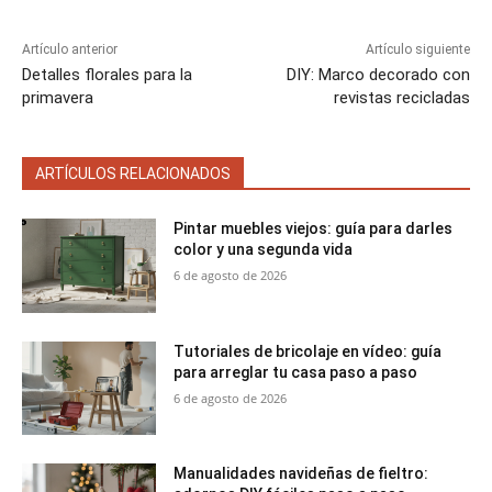
e
e
e
e
e
)
n
n
n
n
n
Artículo anterior
Artículo siguiente
Detalles florales para la
DIY: Marco decorado con
primavera
revistas recicladas
ARTÍCULOS RELACIONADOS
Pintar muebles viejos: guía para darles
color y una segunda vida
6 de agosto de 2026
Tutoriales de bricolaje en vídeo: guía
para arreglar tu casa paso a paso
6 de agosto de 2026
Manualidades navideñas de fieltro: