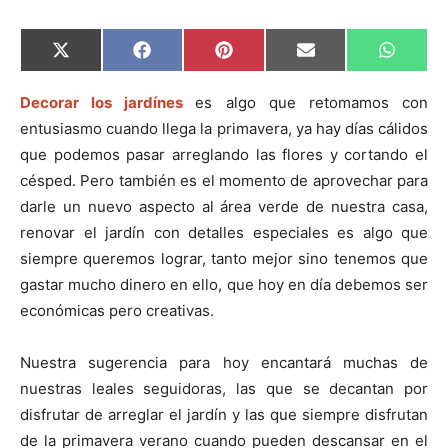
C
C
C
C
C
X
F
P
E
W
o
o
o
o
o
(
a
i
m
h
m
m
m
m
m
T
c
n
a
a
p
p
p
p
p
w
e
t
i
t
Decorar los jardínes
es algo que retomamos con
a
a
a
a
a
i
b
e
l
s
entusiasmo cuando llega la primavera, ya hay días cálidos
r
r
r
r
r
t
o
r
A
t
t
t
t
t
t
o
e
p
que podemos pasar arreglando las flores y cortando el
i
i
i
i
i
e
k
s
p
r
r
r
r
r
r
t
césped. Pero también es el momento de aprovechar para
e
e
e
e
e
)
n
n
n
n
n
darle un nuevo aspecto al área verde de nuestra casa,
renovar el jardín con detalles especiales es algo que
siempre queremos lograr, tanto mejor sino tenemos que
gastar mucho dinero en ello, que hoy en día debemos ser
económicas pero creativas.
Nuestra sugerencia para hoy encantará muchas de
nuestras leales seguidoras, las que se decantan por
disfrutar de arreglar el jardín y las que siempre disfrutan
de la primavera verano cuando pueden descansar en el