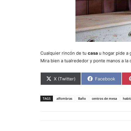
Cualquier rincón de tu
casa
u hogar pide a g
Mira bien a tualrededor y ponte manos a la 
C
C
X (Twitter)
Facebook
o
o
m
m
p
p
a
a
TAGS
alfombras
Baño
centros de mesa
habit
r
r
t
t
i
i
r
r
e
e
n
n