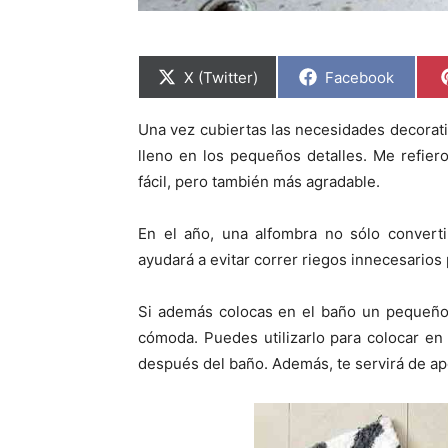
C
C
X (Twitter)
Facebook
o
o
m
m
p
p
Una vez cubiertas las necesidades decorati
a
a
r
r
lleno en los pequeños detalles. Me refie
t
t
i
i
fácil, pero también más agradable.
r
r
e
e
n
n
En el año, una alfombra no sólo converti
ayudará a evitar correr riegos innecesario
Si además colocas en el baño un pequeño 
cómoda. Puedes utilizarlo para colocar en 
después del baño. Además, te servirá de apo