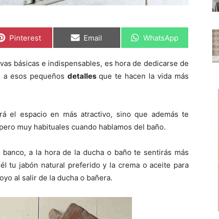
C
C
C
Pinterest
Email
WhatsApp
o
o
o
m
m
m
p
p
p
vas básicas e indispensables, es hora de dedicarse de
a
a
a
r
r
r
ro a esos pequeños
detalles
que te hacen la vida más
t
t
t
i
i
i
r
r
r
e
e
e
n
n
n
rá el espacio en más atractivo, sino que además te
s pero muy habituales cuando hablamos del baño.
banco, a la hora de la ducha o baño te sentirás más
él tu jabón natural preferido y la crema o aceite para
yo al salir de la ducha o bañera.