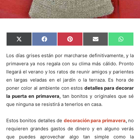
C
C
C
C
C
X
F
P
E
W
o
o
o
o
o
(
a
i
m
h
m
m
m
m
m
T
c
n
a
a
p
p
p
p
p
w
e
t
i
t
Los días grises están por marcharse definitivamente, y la
a
a
a
a
a
i
b
e
l
s
primavera ya nos regala con su clima más cálido. Pronto
r
r
r
r
r
t
o
r
A
t
t
t
t
t
t
o
e
p
llegará el verano y los ratos de reunir amigos y parientes
i
i
i
i
i
e
k
s
p
r
r
r
r
r
r
t
en largas veladas en el jardín o la terraza. Es hora de
e
e
e
e
e
)
n
n
n
n
n
poner color al ambiente con estos
detalles para decorar
la puerta en primavera,
tan bonitos y originales que sé
que ninguna se resistirá a tenerlos en casa.
Estos bonitos detalles de
decoración para primavera
,
no
requieren grandes gastos de dinero y en alguno verás
que puedes aprovechar algo tan simple como la