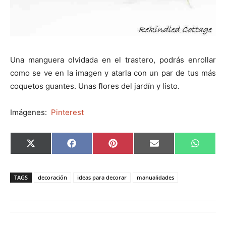
Una manguera olvidada en el trastero, podrás enrollar
como se ve en la imagen y atarla con un par de tus más
coquetos guantes. Unas flores del jardín y listo.
Imágenes:
Pinterest
C
C
C
C
C
X
F
P
E
W
o
o
o
o
o
(
a
i
m
h
m
m
m
m
m
T
c
n
a
a
p
p
p
p
p
w
e
t
i
t
a
a
a
a
a
i
b
e
l
s
TAGS
decoración
ideas para decorar
manualidades
r
r
r
r
r
t
o
r
A
t
t
t
t
t
t
o
e
p
i
i
i
i
i
e
k
s
p
r
r
r
r
r
r
t
e
e
e
e
e
)
n
n
n
n
n