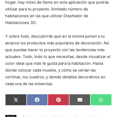
hogar. Hay miles de ítems en esta aplicación que podrás
utilizar para tu proyecto. Ilimitado número de
habitaciones en las que utilizar Diseñador de
Habitaciones 3D.
Y sobre todo, descubrirás que en la misma ponen a tu
alcance los productos más populares de decoración. Así
que puedas hacer tu proyecto con las tendencias más
actuales. Todo, todo lo que necesitas, desde visualizar el
color ideal que más te gusta para la habitación. Hasta
donde colocar cada mueble, y cómo se verían las
cortinas, los cuadros, y demás detalles decorativos en
cada una de las estancias.
C
C
C
C
C
X
F
P
E
W
o
o
o
o
o
(
a
i
m
h
m
m
m
m
m
T
c
n
a
a
p
p
p
p
p
w
e
t
i
t