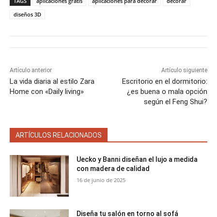
a
a
a
a
a
i
b
e
l
s
TAGS
aplicaciones gratis
aplicaciones para decorar
decorar
r
r
r
r
r
t
o
r
A
t
t
t
t
t
t
o
e
p
diseños 3D
i
i
i
i
i
e
k
s
p
r
r
r
r
r
r
t
e
e
e
e
e
)
n
n
n
n
n
Artículo anterior
Artículo siguiente
La vida diaria al estilo Zara
Escritorio en el dormitorio:
Home con «Daily living»
¿es buena o mala opción
según el Feng Shui?
ARTÍCULOS RELACIONADOS
Uecko y Banni diseñan el lujo a medida
con madera de calidad
16 de junio de 2025
Diseña tu salón en torno al sofá