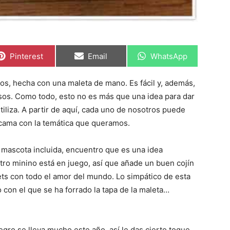
C
C
C
Pinterest
Email
WhatsApp
o
o
o
m
m
m
p
p
p
s, hecha con una maleta de mano. Es fácil y, además,
a
a
a
r
r
r
os. Como todo, esto no es más que una idea para dar
t
t
t
i
i
i
tiliza. A partir de aquí, cada uno de nosotros puede
r
r
r
a cama con la temática que queramos.
e
e
e
n
n
n
 mascota incluida, encuentro que es una idea
ro minino está en juego, así que añade un buen cojín
ets con todo el amor del mundo. Lo simpático de esta
 con el que se ha forrado la tapa de la maleta…
gro se lleva mucho este año, así le das cierto toque