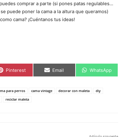
as puedes comprar a parte (si pones patas regulables…
í se puede poner la cama a la altura que queramos)
a como cama? ¡Cuéntanos tus ideas!
C
C
C
Pinterest
Email
WhatsApp
o
o
o
m
m
m
p
p
p
a
a
a
ama para perros
cama vintage
decorar con maleta
diy
r
r
r
t
t
t
reciclar maleta
i
i
i
r
r
r
e
e
e
n
n
n
Artículo siguiente