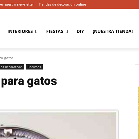
be nuestro newsletter
Tiendas de decoración online
INTERIORES
FIESTAS
DIY
¡NUESTRA TIENDA!
ra gatos
ilos decorativos
Recursos
 para gatos