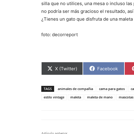
silla que no utilices, una mesa o incluso l
no podría ser más gracioso el resultado, as
¿Tienes un gato que disfruta de una malet
foto: decorreport
C
C
X (Twitter)
Facebook
o
o
m
m
p
p
a
a
TAGS
animales de compañia
cama para gatos
c
r
r
t
t
estilo vintage
maleta
maleta de mano
mascotas
i
i
r
r
e
e
n
n
Artículo anterior