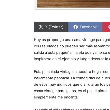
C
C
X (Twitter)
Facebook
o
o
m
m
p
p
Hoy os propongo una cama vintage para gato
a
a
r
r
los resultados no pueden ser más asombros
t
t
i
i
salida a esta pequeña maleta que ya no se u
r
r
inspirarse en el ejemplo y luego decorar l
e
e
n
n
Esta pincelada vintage, a nuestro hogar con
bellamente pensada. La comodidad de nuest
de esos muy mullidos que disfrutarán los p
cama vintage para gatos, es el papel pintado
simplemente me encanta.
Además el color blanco combinado con el ne