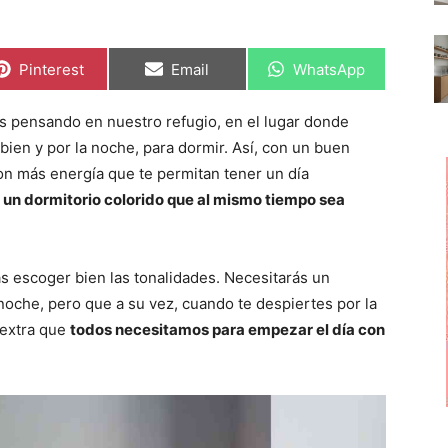
C
C
C
Pinterest
Email
WhatsApp
o
o
o
m
m
m
p
p
p
 pensando en nuestro refugio, en el lugar donde
a
a
a
r
r
r
en y por la noche, para dormir. Así, con un buen
t
t
t
i
i
i
n más energía que te permitan tener un día
r
r
r
un dormitorio colorido que al mismo tiempo sea
e
e
e
n
n
n
 escoger bien las tonalidades. Necesitarás un
noche, pero que a su vez, cuando te despiertes por la
 extra que
todos necesitamos para empezar el día con