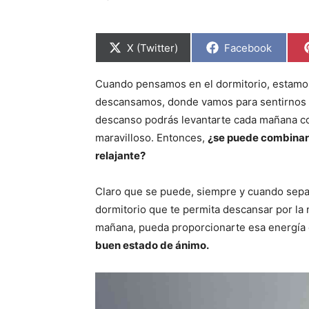
C
C
X (Twitter)
Facebook
o
o
m
m
p
p
Cuando pensamos en el dormitorio, estamos
a
a
r
r
descansamos, donde vamos para sentirnos bi
t
t
i
i
descanso podrás levantarte cada mañana co
r
r
maravilloso. Entonces,
¿se puede combinar 
e
e
n
n
relajante?
Claro que se puede, siempre y cuando sepas
dormitorio que te permita descansar por la 
mañana, pueda proporcionarte esa energía
buen estado de ánimo.