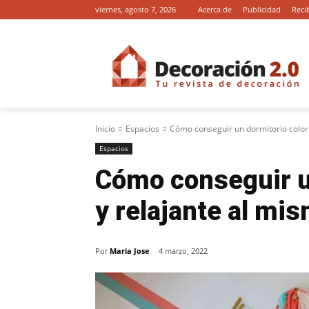
viernes, agosto 7, 2026
Acerca de
Publicidad
Reci
Inicio
Espacios
Cómo conseguir un dormitorio color
Espacios
Cómo conseguir u
y relajante al mi
Por
Maria Jose
4 marzo, 2022