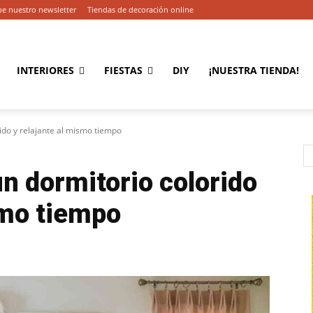
be nuestro newsletter
Tiendas de decoración online
INTERIORES
FIESTAS
DIY
¡NUESTRA TIENDA!
ido y relajante al mismo tiempo
n dormitorio colorido
smo tiempo