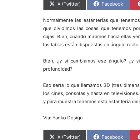
C
C
X (Twitter)
Facebook
o
o
m
m
p
p
Normalmente las estanterías que tenemos 
a
a
r
r
que dividimos las cosas que tenemos por 
t
t
i
i
cajas. Bien, cuando miramos hacia ellas ve
r
r
las tablas están dispuestas en ángulo recto 
e
e
n
n
Bien, ¿y si cambiamos ese ángulo? ¿y s
profundidad?
Eso sería lo que llamamos 3D (tres dimens
los cines, consolas y hasta en televisione
y para muestra tenemos esta estantería di
Vía: Yanko Design
C
C
X (Twitter)
Facebook