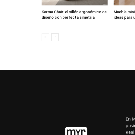
Karma Chair: el sillón ergonómico de
Mueble mini
diseño con perfecta simetría
ideas para u
En M
posi
Real