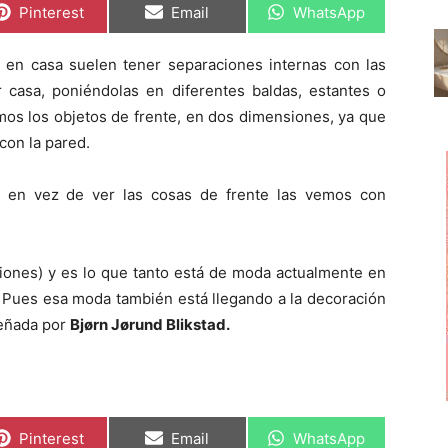
C
C
C
Pinterest
Email
WhatsApp
o
o
o
m
m
m
p
p
p
en casa suelen tener separaciones internas con las
a
a
a
r
r
r
casa, poniéndolas en diferentes baldas, estantes o
t
t
t
i
i
i
mos los objetos de frente, en dos dimensiones, ya que
r
r
r
con la pared.
e
e
e
n
n
n
i en vez de ver las cosas de frente las vemos con
iones) y es lo que tanto está de moda actualmente en
s. Pues esa moda también está llegando a la decoración
señada por
Bjørn Jørund Blikstad.
C
C
C
Pinterest
Email
WhatsApp