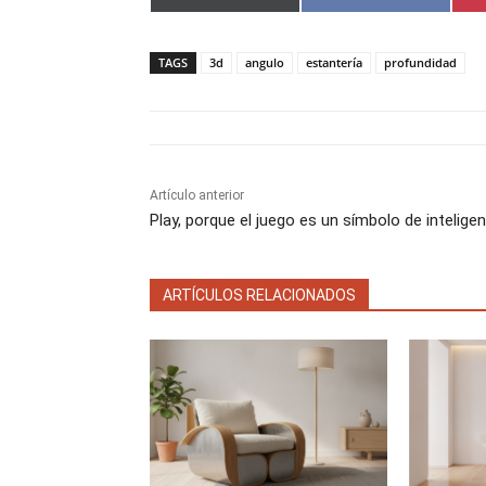
o
o
m
m
p
p
a
a
TAGS
3d
angulo
estantería
profundidad
r
r
t
t
i
i
r
r
e
e
n
n
Artículo anterior
Play, porque el juego es un símbolo de inteligen
ARTÍCULOS RELACIONADOS