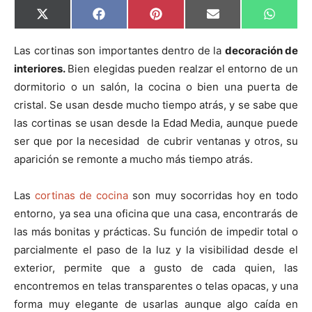
C
C
C
C
C
X
F
P
E
W
o
o
o
o
o
(
a
i
m
h
m
m
m
m
m
T
c
n
a
a
p
p
p
p
p
w
e
t
i
t
Las cortinas son importantes dentro de la
decoración de
a
a
a
a
a
i
b
e
l
s
interiores.
Bien elegidas pueden realzar el entorno de un
r
r
r
r
r
t
o
r
A
t
t
t
t
t
t
o
e
p
dormitorio o un salón, la cocina o bien una puerta de
i
i
i
i
i
e
k
s
p
r
r
r
r
r
r
t
cristal. Se usan desde mucho tiempo atrás, y se sabe que
e
e
e
e
e
)
n
n
n
n
n
las cortinas se usan desde la Edad Media, aunque puede
ser que por la necesidad de cubrir ventanas y otros, su
aparición se remonte a mucho más tiempo atrás.
Las
cortinas de cocina
son muy socorridas hoy en todo
entorno, ya sea una oficina que una casa, encontrarás de
las más bonitas y prácticas. Su función de impedir total o
parcialmente el paso de la luz y la visibilidad desde el
exterior, permite que a gusto de cada quien, las
encontremos en telas transparentes o telas opacas, y una
forma muy elegante de usarlas aunque algo caída en