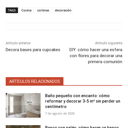
m
m
m
m
m
T
c
n
a
a
p
p
p
p
p
w
e
t
i
t
a
a
a
a
a
i
b
e
l
s
TAGS
Cocina
cortinas
decoración
r
r
r
r
r
t
o
r
A
t
t
t
t
t
t
o
e
p
i
i
i
i
i
e
k
s
p
r
r
r
r
r
r
t
e
e
e
e
e
)
n
n
n
n
n
Artículo anterior
Artículo siguiente
Decora bases para cupcakes
DIY: cómo hacer una esfera
con flores para decorar una
primera comunión
ARTÍCULOS RELACIONADOS
Baño pequeño con encanto: cómo
reformar y decorar 3-5 m² sin perder un
centímetro
7 de agosto de 2026
Banco con palés: cómo hacer un banco