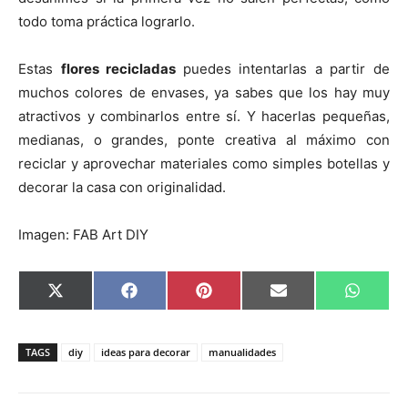
todo toma práctica lograrlo.
Estas
flores recicladas
puedes intentarlas a partir de
muchos colores de envases, ya sabes que los hay muy
atractivos y combinarlos entre sí. Y hacerlas pequeñas,
medianas, o grandes, ponte creativa al máximo con
reciclar y aprovechar materiales como simples botellas y
decorar la casa con originalidad.
Imagen: FAB Art DIY
C
C
C
C
C
X
F
P
E
W
o
o
o
o
o
(
a
i
m
h
m
m
m
m
m
T
c
n
a
a
p
p
p
p
p
w
e
t
i
t
a
a
a
a
a
i
b
e
l
s
TAGS
diy
ideas para decorar
manualidades
r
r
r
r
r
t
o
r
A
t
t
t
t
t
t
o
e
p
i
i
i
i
i
e
k
s
p
r
r
r
r
r
r
t