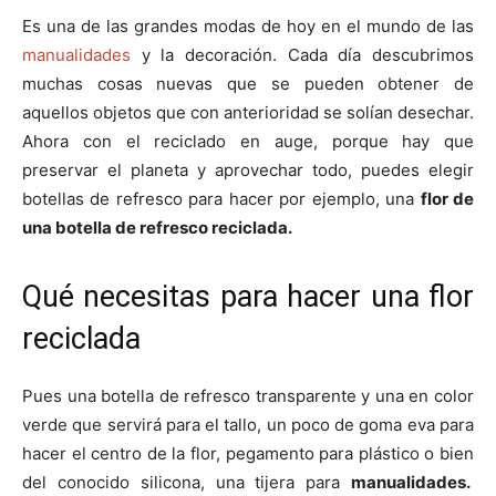
i
i
i
i
i
e
k
s
p
Es una de las grandes modas de hoy en el mundo de las
r
r
r
r
r
r
t
e
e
e
e
e
)
manualidades
y la decoración. Cada día descubrimos
n
n
n
n
n
muchas cosas nuevas que se pueden obtener de
aquellos objetos que con anterioridad se solían desechar.
Ahora con el reciclado en auge, porque hay que
preservar el planeta y aprovechar todo, puedes elegir
botellas de refresco para hacer por ejemplo, una
flor de
una botella de refresco reciclada.
Qué necesitas para hacer una flor
reciclada
Pues una botella de refresco transparente y una en color
verde que servirá para el tallo, un poco de goma eva para
hacer el centro de la flor, pegamento para plástico o bien
del conocido silicona, una tijera para
manualidades.