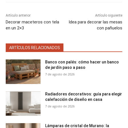
e
e
e
e
e
)
n
n
n
n
n
Artículo anterior
Artículo siguiente
Decorar maceteros con tela
Idea para decorar las mesas
en un 2×3
con pañuelos
ARTÍCULOS RELACIONADOS
Banco con palés: cómo hacer un banco
de jardín paso a paso
7 de agosto de 2026
Radiadores decorativos: guía para elegir
calefacción de diseño en casa
7 de agosto de 2026
Lámparas de cristal de Murano: la