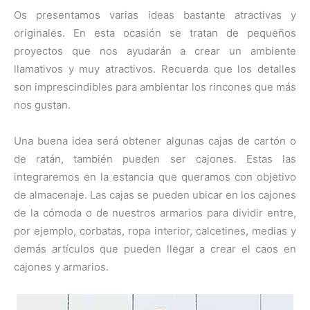
e
e
e
e
e
)
n
n
n
n
n
Os presentamos varias ideas bastante atractivas y
originales. En esta ocasión se tratan de pequeños
proyectos que nos ayudarán a crear un ambiente
llamativos y muy atractivos. Recuerda que los detalles
son imprescindibles para ambientar los rincones que más
nos gustan.
Una buena idea será obtener algunas cajas de cartón o
de ratán, también pueden ser cajones. Estas las
integraremos en la estancia que queramos con objetivo
de almacenaje. Las cajas se pueden ubicar en los cajones
de la cómoda o de nuestros armarios para dividir entre,
por ejemplo, corbatas, ropa interior, calcetines, medias y
demás artículos que pueden llegar a crear el caos en
cajones y armarios.