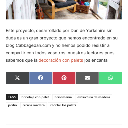
Este proyecto, desarrollado por Dan de Yorkshire sin
duda es un gran proyecto que hemos encontrado en su
blog Cabbagedan.com y no hemos podido resistir a
compartir con todos vosotros, nuestros lectores pues
sabemos que la
decoración con palets
¡os encanta!
C
C
C
C
C
X
F
P
E
W
o
o
o
o
o
(
a
i
m
h
m
m
m
m
m
T
c
n
a
a
p
p
p
p
p
w
e
t
i
t
a
a
a
a
a
i
b
e
l
s
TAGS
bricolaje con palet
bricomanía
estructura de madera
r
r
r
r
r
t
o
r
A
t
t
t
t
t
t
o
e
p
jardín
recicla madera
reciclar los palets
i
i
i
i
i
e
k
s
p
r
r
r
r
r
r
t
e
e
e
e
e
)
n
n
n
n
n