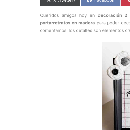
X (Twitter)
Facebook
o
o
m
m
p
p
Queridos amigos hoy en
Decoración 2 
a
a
r
r
portarretratos en madera
para poder deco
t
t
i
i
comentamos, los detalles son elementos cr
r
r
e
e
n
n