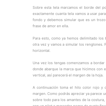
Sobre esta tela marcamos el borde del po
exactamente cuanta tela vamos a usar para e
fondo y debemos simular que es un trozo
frase de amor en ella.
Para esto, como ya hemos delimitado los b
otra vez y vamos a simular los renglones. P
horizontal.
Una vez los tengas comenzamos a bordar la
donde abarque la marca que hicimos con el l
vertical, así parecerá el margen de la hoja.
A continuación toma el hilo color rojo y 
margen. Como podrás apreciar ya parece una
sobre todo para los amantes de la costura
con un pilot o marcador negro de punta fina