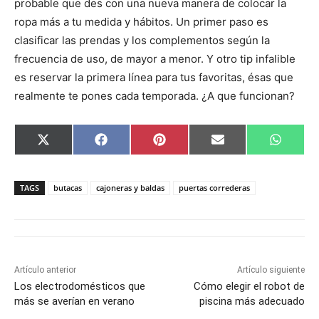
probable que des con una nueva manera de colocar la
ropa más a tu medida y hábitos. Un primer paso es
clasificar las prendas y los complementos según la
frecuencia de uso, de mayor a menor. Y otro tip infalible
es reservar la primera línea para tus favoritas, ésas que
realmente te pones cada temporada. ¿A que funcionan?
C
C
C
C
C
X
F
P
E
W
o
o
o
o
o
(
a
i
m
h
m
m
m
m
m
T
c
n
a
a
p
p
p
p
p
w
e
t
i
t
a
a
a
a
a
i
b
e
l
s
TAGS
butacas
cajoneras y baldas
puertas correderas
r
r
r
r
r
t
o
r
A
t
t
t
t
t
t
o
e
p
i
i
i
i
i
e
k
s
p
r
r
r
r
r
r
t
e
e
e
e
e
)
n
n
n
n
n
Artículo anterior
Artículo siguiente
Los electrodomésticos que
Cómo elegir el robot de
más se averían en verano
piscina más adecuado