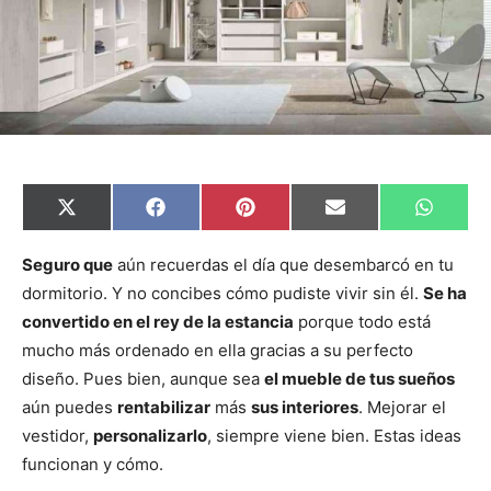
C
C
C
C
C
X
F
P
E
W
o
o
o
o
o
(
a
i
m
h
m
m
m
m
m
T
c
n
a
a
p
p
p
p
p
w
e
t
i
t
Seguro que
aún recuerdas el día que desembarcó en tu
a
a
a
a
a
i
b
e
l
s
dormitorio. Y no concibes cómo pudiste vivir sin él.
Se ha
r
r
r
r
r
t
o
r
A
t
t
t
t
t
t
o
e
p
convertido en el rey de la estancia
porque todo está
i
i
i
i
i
e
k
s
p
r
r
r
r
r
r
t
mucho más ordenado en ella gracias a su perfecto
e
e
e
e
e
)
n
n
n
n
n
diseño. Pues bien, aunque sea
el mueble de tus sueños
aún puedes
rentabilizar
más
sus interiores
. Mejorar el
vestidor,
personalizarlo
, siempre viene bien. Estas ideas
funcionan y cómo.