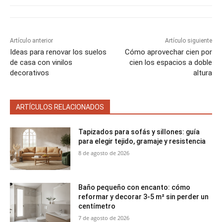
e
e
e
e
e
)
n
n
n
n
n
Artículo anterior
Artículo siguiente
Ideas para renovar los suelos
Cómo aprovechar cien por
de casa con vinilos
cien los espacios a doble
decorativos
altura
ARTÍCULOS RELACIONADOS
Tapizados para sofás y sillones: guía
para elegir tejido, gramaje y resistencia
8 de agosto de 2026
Baño pequeño con encanto: cómo
reformar y decorar 3-5 m² sin perder un
centímetro
7 de agosto de 2026