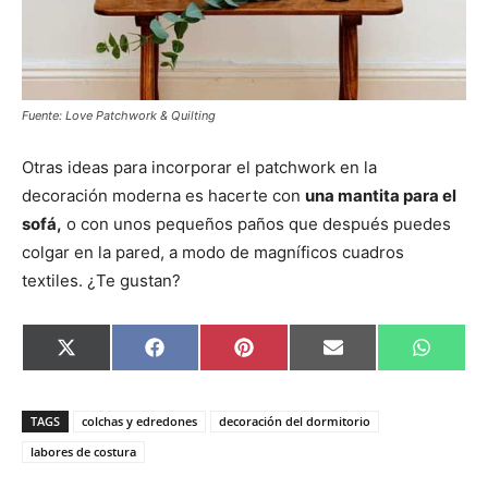
Fuente: Love Patchwork & Quilting
Otras ideas para incorporar el patchwork en la
decoración moderna es hacerte con
una mantita para el
sofá,
o con unos pequeños paños que después puedes
colgar en la pared, a modo de magníficos cuadros
textiles. ¿Te gustan?
C
C
C
C
C
X
F
P
E
W
o
o
o
o
o
(
a
i
m
h
m
m
m
m
m
T
c
n
a
a
p
p
p
p
p
w
e
t
i
t
a
a
a
a
a
i
b
e
l
s
TAGS
colchas y edredones
decoración del dormitorio
r
r
r
r
r
t
o
r
A
t
t
t
t
t
t
o
e
p
labores de costura
i
i
i
i
i
e
k
s
p
r
r
r
r
r
r
t