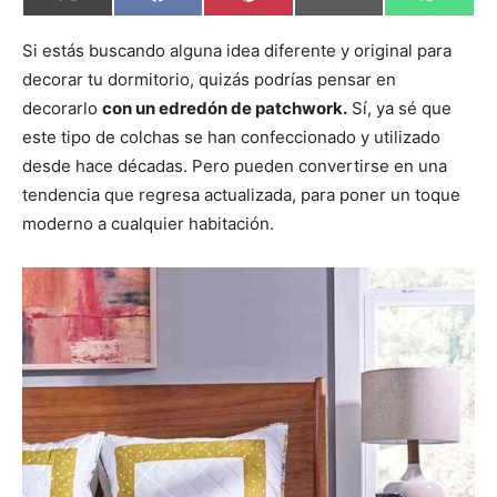
X
F
P
E
W
o
o
o
o
o
(
a
i
m
h
m
m
m
m
m
T
c
n
a
a
p
p
p
p
p
w
e
t
i
t
Si estás buscando alguna idea diferente y original para
a
a
a
a
a
i
b
e
l
s
decorar tu dormitorio, quizás podrías pensar en
r
r
r
r
r
t
o
r
A
t
t
t
t
t
t
o
e
p
decorarlo
con un edredón de patchwork.
Sí, ya sé que
i
i
i
i
i
e
k
s
p
r
r
r
r
r
r
t
este tipo de colchas se han confeccionado y utilizado
e
e
e
e
e
)
n
n
n
n
n
desde hace décadas. Pero pueden convertirse en una
tendencia que regresa actualizada, para poner un toque
moderno a cualquier habitación.