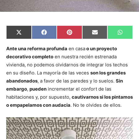
C
C
C
C
C
X
F
P
E
W
o
o
o
o
o
(
a
i
m
h
m
m
m
m
m
T
c
n
a
a
p
p
p
p
p
w
e
t
i
t
Ante una reforma profunda
en casa
o un proyecto
a
a
a
a
a
i
b
e
l
s
decorativo completo
en nuestra recién estrenada
r
r
r
r
r
t
o
r
A
t
t
t
t
t
t
o
e
p
vivienda, no podemos olvidarnos de integrar los techos
i
i
i
i
i
e
k
s
p
r
r
r
r
r
r
t
en su diseño. La mayoría de las veces
son los grandes
e
e
e
e
e
)
n
n
n
n
n
abandonados
, a favor de las paredes y lo suelos.
Sin
embargo
,
pueden
incrementar el confort de las
habitaciones y, por supuesto,
cautivarnos si los pintamos
o empapelamos con audacia
. No te olvides de ellos.