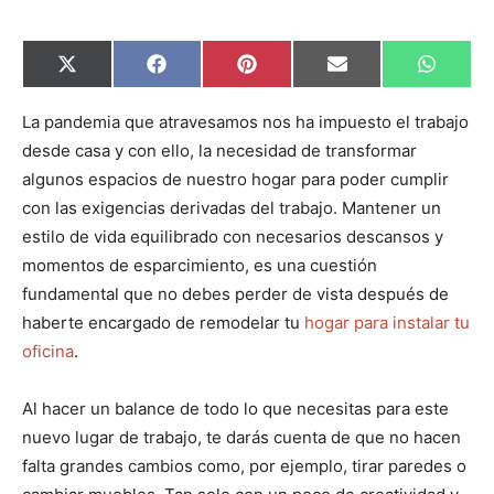
C
C
C
C
C
X
F
P
E
W
o
o
o
o
o
(
a
i
m
h
m
m
m
m
m
T
c
n
a
a
p
p
p
p
p
w
e
t
i
t
La pandemia que atravesamos nos ha impuesto el trabajo
a
a
a
a
a
i
b
e
l
s
desde casa y con ello, la necesidad de transformar
r
r
r
r
r
t
o
r
A
t
t
t
t
t
t
o
e
p
algunos espacios de nuestro hogar para poder cumplir
i
i
i
i
i
e
k
s
p
r
r
r
r
r
r
t
con las exigencias derivadas del trabajo. Mantener un
e
e
e
e
e
)
n
n
n
n
n
estilo de vida equilibrado con necesarios descansos y
momentos de esparcimiento, es una cuestión
fundamental que no debes perder de vista después de
haberte encargado de remodelar tu
hogar para instalar tu
oficina
.
Al hacer un balance de todo lo que necesitas para este
nuevo lugar de trabajo, te darás cuenta de que no hacen
falta grandes cambios como, por ejemplo, tirar paredes o