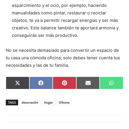
esparcimiento y el ocio, por ejemplo, haciendo
manualidades como pintar, restaurar o reciclar
objetos, te va a permitir recargar energías y ser más
creativo. Este balance también te aportará armonía y
conseguirás ser más productivo.
No se necesita demasiado para convertir un espacio de
tu casa una cómoda oficina; solo debes tener cuenta tus
necesidades y las de tu familia.
C
C
C
C
C
X
F
P
E
W
o
o
o
o
o
(
a
i
m
h
m
m
m
m
m
T
c
n
a
a
p
p
p
p
p
w
e
t
i
t
a
a
a
a
a
i
b
e
l
s
TAGS
decoración
hogar
Oficina
r
r
r
r
r
t
o
r
A
t
t
t
t
t
t
o
e
p
i
i
i
i
i
e
k
s
p
r
r
r
r
r
r
t
e
e
e
e
e
)
n
n
n
n
n