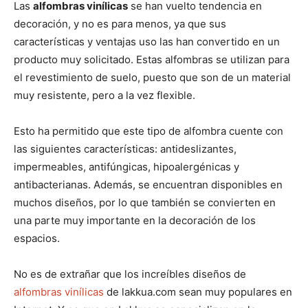
p
p
p
p
p
w
e
t
i
t
Las
alfombras vinílicas
se han vuelto tendencia en
a
a
a
a
a
i
b
e
l
s
decoración, y no es para menos, ya que sus
r
r
r
r
r
t
o
r
A
t
t
t
t
t
t
o
e
p
características y ventajas uso las han convertido en un
i
i
i
i
i
e
k
s
p
r
r
r
r
r
r
t
producto muy solicitado. Estas alfombras se utilizan para
e
e
e
e
e
)
n
n
n
n
n
el revestimiento de suelo, puesto que son de un material
muy resistente, pero a la vez flexible.
Esto ha permitido que este tipo de alfombra cuente con
las siguientes características: antideslizantes,
impermeables, antifúngicas, hipoalergénicas y
antibacterianas. Además, se encuentran disponibles en
muchos diseños, por lo que también se convierten en
una parte muy importante en la decoración de los
espacios.
No es de extrañar que los increíbles diseños de
alfombras vinílicas
de lakkua.com sean muy populares en