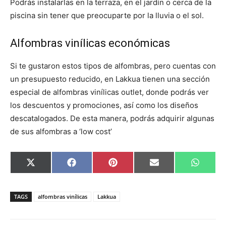
Podrás instalarlas en la terraza, en el jardín o cerca de la
piscina sin tener que preocuparte por la lluvia o el sol.
Alfombras vinílicas económicas
Si te gustaron estos tipos de alfombras, pero cuentas con
un presupuesto reducido, en Lakkua tienen una sección
especial de alfombras vinílicas outlet, donde podrás ver
los descuentos y promociones, así como los diseños
descatalogados. De esta manera, podrás adquirir algunas
de sus alfombras a ‘low cost’
C
C
C
C
C
X
F
P
E
W
o
o
o
o
o
(
a
i
m
h
m
m
m
m
m
T
c
n
a
a
p
p
p
p
p
w
e
t
i
t
a
a
a
a
a
i
b
e
l
s
TAGS
alfombras vinílicas
Lakkua
r
r
r
r
r
t
o
r
A
t
t
t
t
t
t
o
e
p
i
i
i
i
i
e
k
s
p
r
r
r
r
r