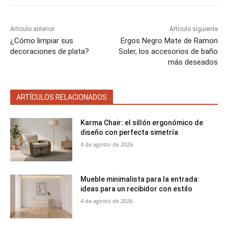
r
t
e
e
e
e
e
)
n
n
n
n
n
Artículo anterior
Artículo siguiente
¿Cómo limpiar sus
Ergos Negro Mate de Ramon
decoraciones de plata?
Soler, los accesorios de baño
más deseados
ARTÍCULOS RELACIONADOS
Karma Chair: el sillón ergonómico de
diseño con perfecta simetría
4 de agosto de 2026
Mueble minimalista para la entrada:
ideas para un recibidor con estilo
4 de agosto de 2026