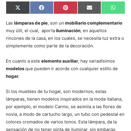
C
C
C
C
C
X
F
P
E
W
o
o
o
o
o
(
a
i
m
h
m
m
m
m
m
T
c
n
a
a
p
p
p
p
p
w
e
t
i
t
Las
lámparas de pie
, son un
mobiliario complementario
a
a
a
a
a
i
b
e
l
s
muy útil, el cual, aporta
iluminación
, en aquellos
r
r
r
r
r
t
o
r
A
t
t
t
t
t
t
o
e
p
rincones de la casa, en los cuales, se necesita luz extra o
i
i
i
i
i
e
k
s
p
r
r
r
r
r
r
t
simplemente como parte de la decoración.
e
e
e
e
e
)
n
n
n
n
n
En cuanto a este
elemento auxiliar
, hay variadísimos
modelos
que pueden ir acorde con cualquier estilo de
hogar.
Si los muebles de tu hogar, son modernos, estas
lámparas, tienen modelos inspirados en la moda italiana,
por ejemplo, el modelo Carmo, se asimila a las flores de
novia, a modo de cartucho largo, un tubo con pedestal en
colores cromados de varios tonos. Esta lámpara, da la
sensación de no tener pinta de iluminar, sin embargo