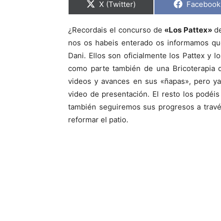
C
C
X (Twitter)
Facebook
o
o
m
m
p
p
¿Recordais el concurso de
«Los Pattex»
d
a
a
r
r
nos os habeis enterado os informamos que
t
t
i
i
Dani. Ellos son oficialmente los Pattex y 
r
r
como parte también de una Bricoterapia d
e
e
n
n
videos y avances en sus «ñapas», pero y
video de presentación. El resto los podé
también seguiremos sus progresos a trav
reformar el patio.