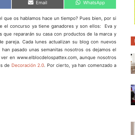
C
C
Email
WhatsApp
o
o
m
m
p
p
el que os hablamos hace un tiempo? Pues bien, por si
a
a
r
r
 el concurso ya tiene ganadores y son ellos: Eva y
t
t
i
i
los que repararán su casa con productos de la marca y
r
r
e pareja. Cada lunes actualizan su blog con nuevos
e
e
n
n
a han pasado unas semanitas nosotros os dejamos el
is ver en www.elblocdelospattex.com, aunque nosotros
és de
Decoración 2.0
. Por cierto, ya han comenzado a