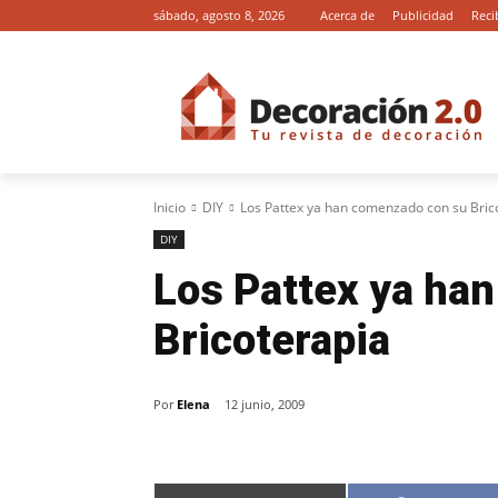
sábado, agosto 8, 2026
Acerca de
Publicidad
Reci
Inicio
DIY
Los Pattex ya han comenzado con su Bric
DIY
Los Pattex ya ha
Bricoterapia
Por
Elena
12 junio, 2009