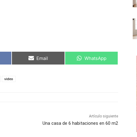
C
C
Email
WhatsApp
o
o
m
m
p
p
a
a
video
r
r
t
t
i
i
r
r
e
e
n
n
Artículo siguiente
Una casa de 6 habitaciones en 60 m2