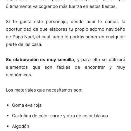
t
t
t
t
t
t
o
e
p
i
i
i
i
i
e
k
s
p
últimamente va cogiendo más fuerza en estas fiestas.
r
r
r
r
r
r
t
e
e
e
e
e
)
n
n
n
n
n
Si te gusta este personaje, desde aquí te damos la
oportunidad de que elabores tu propio adorno navideño
de Papá Noel, el cual luego lo podrás poner en cualquier
parte de las casa.
Su elaboración es muy sencilla
, y para ello se utilizará
elementos que son fáciles de encontrar y muy
económicos.
Los materiales que necesitamos son:
Goma eva roja
Cartulina de color carne y otra de color blanco
Algodón