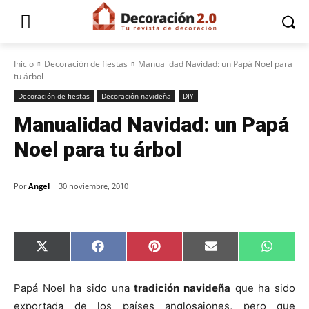
Inicio
Decoración de fiestas
Manualidad Navidad: un Papá Noel para
tu árbol
Decoración de fiestas
Decoración navideña
DIY
Manualidad Navidad: un Papá
Noel para tu árbol
Por
Angel
30 noviembre, 2010
C
C
C
C
C
X
F
P
E
W
o
o
o
o
o
(
a
i
m
h
m
m
m
m
m
T
c
n
a
a
p
p
p
p
p
w
e
t
i
t
Papá Noel ha sido una
tradición navideña
que ha sido
a
a
a
a
a
i
b
e
l
s
r
r
r
r
r
t
o
r
A
exportada de los países anglosajones, pero que