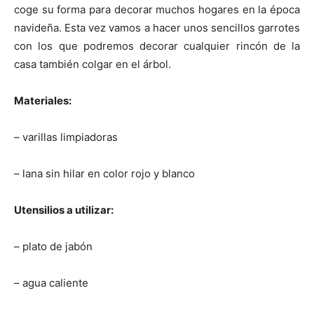
t
t
t
t
t
t
o
e
p
coge su forma para decorar muchos hogares en la época
i
i
i
i
i
e
k
s
p
r
r
r
r
r
r
t
navideña. Esta vez vamos a hacer unos sencillos garrotes
e
e
e
e
e
)
n
n
n
n
n
con los que podremos decorar cualquier rincón de la
casa también colgar en el árbol.
Materiales:
– varillas limpiadoras
– lana sin hilar en color rojo y blanco
Utensilios a utilizar:
– plato de jabón
– agua caliente