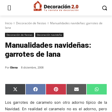
Inicio
Decoración de fiestas
Manualidades navideñas: garrotes de
lana
Decoración de fiestas
Decoración navideña
Manualidades navideñas:
garrotes de lana
Por
Elena
8 diciembre, 2008
C
C
C
C
C
X
F
P
E
W
o
o
o
o
o
(
a
i
m
h
m
m
m
m
m
T
c
n
a
a
p
p
p
p
p
w
e
t
i
t
Los garrotes de caramelo son otro adorno típico de la
a
a
a
a
a
i
b
e
l
s
Navidad. En realidad el caramelo no es el adorno, pero
r
r
r
r
r
t
o
r
A