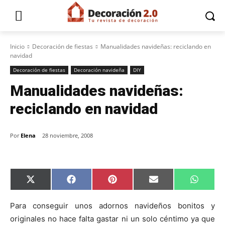
Inicio
Decoración de fiestas
Manualidades navideñas: reciclando en
navidad
Decoración de fiestas
Decoración navideña
DIY
Manualidades navideñas:
reciclando en navidad
Por
Elena
28 noviembre, 2008
C
C
C
C
C
X
F
P
E
W
o
o
o
o
o
(
a
i
m
h
m
m
m
m
m
T
c
n
a
a
p
p
p
p
p
w
e
t
i
t
Para conseguir unos adornos navideños bonitos y
a
a
a
a
a
i
b
e
l
s
originales no hace falta gastar ni un solo céntimo ya que
r
r
r
r
r
t
o
r
A