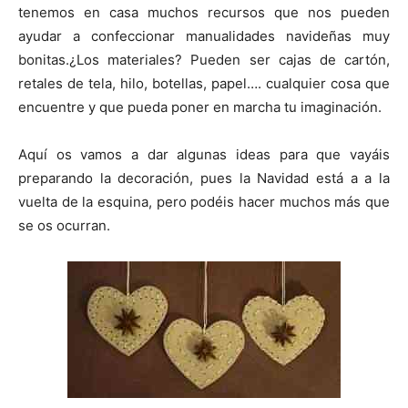
t
t
t
t
t
t
o
e
p
tenemos en casa muchos recursos que nos pueden
i
i
i
i
i
e
k
s
p
r
r
r
r
r
r
t
ayudar a confeccionar manualidades navideñas muy
e
e
e
e
e
)
n
n
n
n
n
bonitas.¿Los materiales? Pueden ser cajas de cartón,
retales de tela, hilo, botellas, papel…. cualquier cosa que
encuentre y que pueda poner en marcha tu imaginación.
Aquí os vamos a dar algunas ideas para que vayáis
preparando la decoración, pues la Navidad está a a la
vuelta de la esquina, pero podéis hacer muchos más que
se os ocurran.