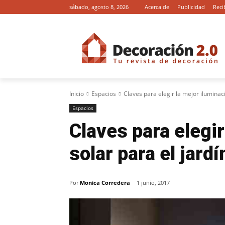
sábado, agosto 8, 2026
Acerca de
Publicidad
Reci
Inicio
Espacios
Claves para elegir la mejor iluminació
Espacios
Claves para elegi
solar para el jardí
Por
Monica Corredera
1 junio, 2017