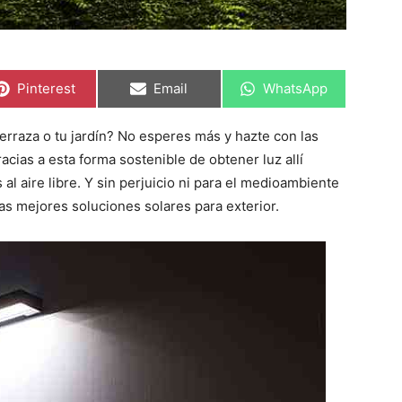
C
C
C
Pinterest
Email
WhatsApp
o
o
o
m
m
m
p
p
p
terraza o tu jardín? No esperes más y hazte con las
a
a
a
r
r
r
acias a esta forma sostenible de obtener luz allí
t
t
t
i
i
i
al aire libre. Y sin perjuicio ni para el medioambiente
r
r
r
las mejores soluciones solares para exterior.
e
e
e
n
n
n