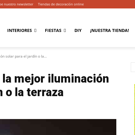
be nuestro newsletter
Tiendas de decoración online
INTERIORES
FIESTAS
DIY
¡NUESTRA TIENDA!
n solar para el jardín o la...
r la mejor iluminación
n o la terraza