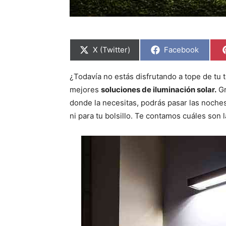
C
C
X (Twitter)
Facebook
o
o
m
m
p
p
¿Todavía no estás disfrutando a tope de tu 
a
a
r
r
mejores
soluciones de iluminación solar.
Gr
t
t
i
i
donde la necesitas, podrás pasar las noches 
r
r
ni para tu bolsillo. Te contamos cuáles son 
e
e
n
n