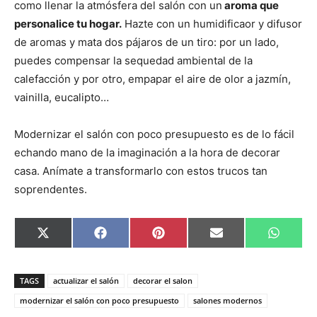
como llenar la atmósfera del salón con un
aroma que
personalice tu hogar.
Hazte con un humidificaor y difusor
de aromas y mata dos pájaros de un tiro: por un lado,
puedes compensar la sequedad ambiental de la
calefacción y por otro, empapar el aire de olor a jazmín,
vainilla, eucalipto…
Modernizar el salón con poco presupuesto es de lo fácil
echando mano de la imaginación a la hora de decorar
casa. Anímate a transformarlo con estos trucos tan
soprendentes.
C
C
C
C
C
X
F
P
E
W
o
o
o
o
o
(
a
i
m
h
m
m
m
m
m
T
c
n
a
a
p
p
p
p
p
w
e
t
i
t
a
a
a
a
a
i
b
e
l
s
TAGS
actualizar el salón
decorar el salon
r
r
r
r
r
t
o
r
A
t
t
t
t
t
t
o
e
p
modernizar el salón con poco presupuesto
salones modernos
i
i
i
i
i
e
k
s
p