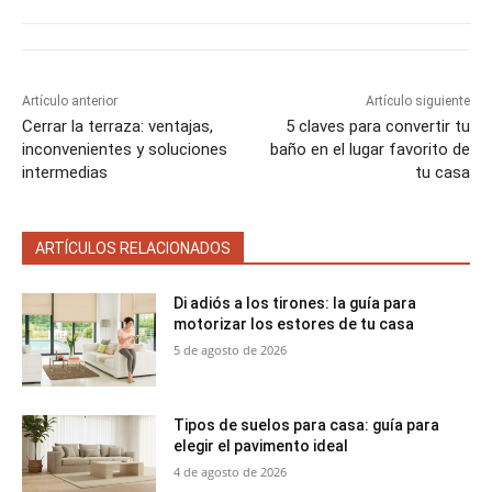
r
r
r
r
r
r
t
e
e
e
e
e
)
n
n
n
n
n
Artículo anterior
Artículo siguiente
Cerrar la terraza: ventajas,
5 claves para convertir tu
inconvenientes y soluciones
baño en el lugar favorito de
intermedias
tu casa
ARTÍCULOS RELACIONADOS
Di adiós a los tirones: la guía para
motorizar los estores de tu casa
5 de agosto de 2026
Tipos de suelos para casa: guía para
elegir el pavimento ideal
4 de agosto de 2026