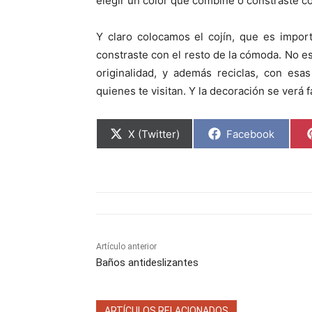
elegir un color que combine o constraste 
Y claro colocamos el cojín, que es impor
constraste con el resto de la cómoda. No e
originalidad, y además reciclas, con esa
quienes te visitan. Y la decoración se verá
C
C
X (Twitter)
Facebook
o
o
m
m
p
p
a
a
r
r
t
t
i
i
r
r
e
e
n
n
Artículo anterior
Baños antideslizantes
ARTÍCULOS RELACIONADOS