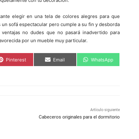
coquetamente con tu decoración.
tante elegir en una tela de colores alegres para que
s un sofá espectacular pero cumple a su fin y desborda
s ventajas no dudes que no pasará inadvertido para
 favorecida por un mueble muy particular.
C
C
C
Pinterest
Email
WhatsApp
o
o
o
m
m
m
p
p
p
a
a
a
r
r
r
t
t
t
i
i
i
r
r
r
e
e
e
n
n
n
Artículo siguiente
Cabeceros originales para el dormitorio