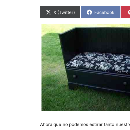
C
C
X (Twitter)
Facebook
o
o
m
m
p
p
a
a
r
r
t
t
i
i
r
r
e
e
n
n
Ahora que no podemos estirar tanto nuestro