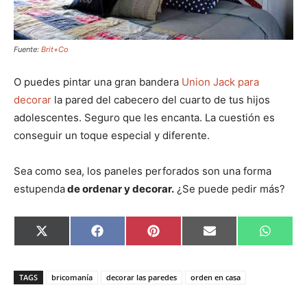
Fuente:
Brit+Co
O puedes pintar una gran bandera
Union Jack para
decorar
la pared del cabecero del cuarto de tus hijos
adolescentes. Seguro que les encanta. La cuestión es
conseguir un toque especial y diferente.
Sea como sea, los paneles perforados son una forma
estupenda
de ordenar y decorar.
¿Se puede pedir más?
C
C
C
C
C
X
F
P
E
W
o
o
o
o
o
(
a
i
m
h
m
m
m
m
m
T
c
n
a
a
p
p
p
p
p
w
e
t
i
t
a
a
a
a
a
i
b
e
l
s
TAGS
bricomanía
decorar las paredes
orden en casa
r
r
r
r
r
t
o
r
A
t
t
t
t
t
t
o
e
p