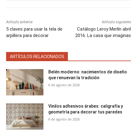
i
i
i
i
i
e
k
s
p
r
r
r
r
r
r
t
e
e
e
e
e
)
n
n
n
n
n
Artículo anterior
Artículo siguiente
5 claves para usar la tela de
Catálogo Leroy Merlín abril
arpillera para decorar
2016. La casa que imaginas
ARTÍCULOS RELACIONADOS
Belén moderno: nacimientos de diseño
que renuevan la tradición
6 de agosto de 2026
Vinilos adhesivos árabes: caligrafía y
geometría para decorar tus paredes
6 de agosto de 2026