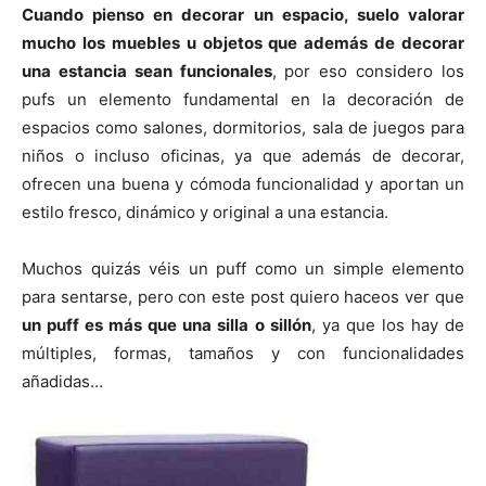
p
p
p
p
p
w
e
t
i
t
Cuando pienso en decorar un espacio, suelo valorar
a
a
a
a
a
i
b
e
l
s
mucho los muebles u objetos que además de decorar
r
r
r
r
r
t
o
r
A
t
t
t
t
t
t
o
e
p
una estancia sean funcionales
, por eso considero los
i
i
i
i
i
e
k
s
p
r
r
r
r
r
r
t
pufs un elemento fundamental en la decoración de
e
e
e
e
e
)
n
n
n
n
n
espacios como salones, dormitorios, sala de juegos para
niños o incluso oficinas, ya que además de decorar,
ofrecen una buena y cómoda funcionalidad y aportan un
estilo fresco, dinámico y original a una estancia.
Muchos quizás véis un puff como un simple elemento
para sentarse, pero con este post quiero haceos ver que
un puff es más que una silla o sillón
, ya que los hay de
múltiples, formas, tamaños y con funcionalidades
añadidas…