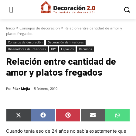
Inicio
Consejos de decoración
Relación entre cantidad de amor y
platos fregados
Consejos de decoración
Decoración de interiores
Diseñadores de interiores
DIY
Espacios
Recursos
Relación entre cantidad de
amor y platos fregados
Por
Pilar Mejia
5 febrero, 2010
C
C
C
C
C
X
F
P
E
W
o
o
o
o
o
(
a
i
m
h
m
m
m
m
m
T
c
n
a
a
p
p
p
p
p
w
e
t
i
t
Cuando tenía eso de 24 años no sabía exactamente que
a
a
a
a
a
i
b
e
l
s