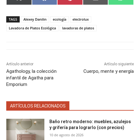
X
F
P
E
W
o
o
o
o
o
(
a
i
m
h
m
m
m
m
m
T
c
n
a
a
p
p
p
p
p
w
e
t
i
t
a
a
a
a
a
i
b
e
l
s
TAGS
Alexey Danilin
ecología
electrolux
r
r
r
r
r
t
o
r
A
t
t
t
t
t
t
o
e
p
Lavadora de Platos Ecológica
lavadoras de platos
i
i
i
i
i
e
k
s
p
r
r
r
r
r
r
t
e
e
e
e
e
)
n
n
n
n
n
Artículo anterior
Artículo siguiente
Agathology, la colección
Cuerpo, mente y energía
infantil de Agatha para
Emporium
ARTÍCULOS RELACIONADOS
Baño retro moderno: muebles, azulejos
y grifería para lograrlo (con precios)
10 de agosto de 2026