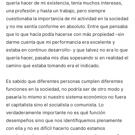
quería hacer de mi existencia, tenía muchos intereses,
r
r
r
r
r
t
o
r
A
t
t
t
t
t
t
o
e
p
una profesión y hasta un trabajo, pero siempre
i
i
i
i
i
e
k
s
p
r
r
r
r
r
r
t
cuestionaba la importancia de mi actividad en la sociedad
e
e
e
e
e
)
n
n
n
n
n
y no me sentía conforme en absoluto. Entre que pensaba
que lo que hacía podía hacerse con más propiedad –sin
darme cuenta que mi performancia era excelente y
estaba en continuo desarrollo- y que talvez no era lo que
quería hacer, pasaba mis días sopesando si en realidad el
camino que estaba tomando era el indicado.
Es sabido que diferentes personas cumplen diferentes
funciones en la sociedad, no podría ser de otro modo y
pasaría lo mismo si nuestro sistema económico no fuera
el capitalista sino el socialista o comunista. Lo
verdaderamente importante no es qué función
desempeños sino que nos identifiquemos plenamente
con ella y no es difícil hacerlo cuando estamos