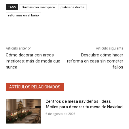
p
p
p
p
p
w
e
t
i
t
a
a
a
a
a
i
b
e
l
s
TAGS
Duchas con mampara
platos de ducha
r
r
r
r
r
t
o
r
A
t
t
t
t
t
t
o
e
p
reformas en el baño
i
i
i
i
i
e
k
s
p
r
r
r
r
r
r
t
e
e
e
e
e
)
n
n
n
n
n
Artículo anterior
Artículo siguiente
Cómo decorar con arcos
Descubre cómo hacer
interiores: más de moda que
reforma en casa sin cometer
nunca
fallos
ARTÍCULOS RELACIONADOS
Centros de mesa navideños: ideas
fáciles para decorar tu mesa de Navidad
6 de agosto de 2026