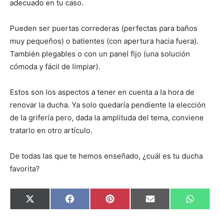
adecuado en tu caso.
Pueden ser puertas correderas (perfectas para baños
muy pequeños) o batientes (con apertura hacia fuera).
También plegables o con un panel fijo (una solución
cómoda y fácil de limpiar).
Estos son los aspectos a tener en cuenta a la hora de
renovar la ducha. Ya solo quedaría pendiente la elección
de la grifería pero, dada la amplituda del tema, conviene
tratarlo en otro artículo.
De todas las que te hemos enseñado, ¿cuál es tu ducha
favorita?
C
C
C
C
C
X
F
P
E
W
o
o
o
o
o
(
a
i
m
h
m
m
m
m
m
T
c
n
a
a