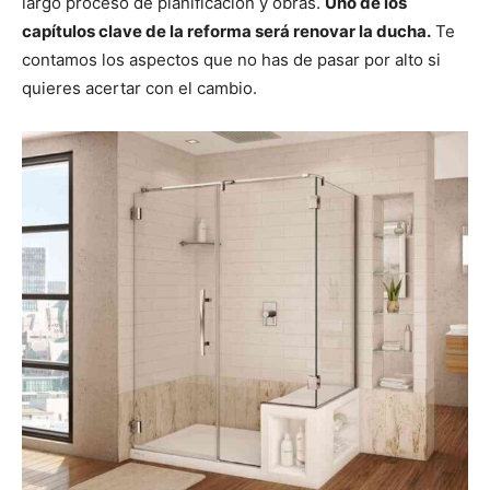
largo proceso de planificación y obras.
Uno de los
i
i
i
i
i
e
k
s
p
r
r
r
r
r
r
t
capítulos clave de la reforma será renovar la ducha.
Te
e
e
e
e
e
)
n
n
n
n
n
contamos los aspectos que no has de pasar por alto si
quieres acertar con el cambio.