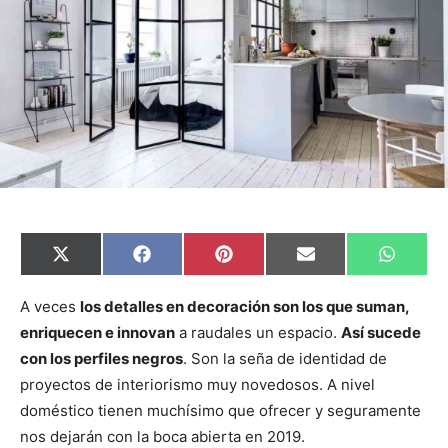
C
C
C
C
C
X
F
P
E
W
o
o
o
o
o
(
a
i
m
h
m
m
m
m
m
T
c
n
a
a
p
p
p
p
p
w
e
t
i
t
A veces
los detalles en decoración son los que suman,
a
a
a
a
a
i
b
e
l
s
enriquecen e innovan
a raudales un espacio.
Así sucede
r
r
r
r
r
t
o
r
A
t
t
t
t
t
t
o
e
p
con los perfiles negros
. Son la seña de identidad de
i
i
i
i
i
e
k
s
p
r
r
r
r
r
r
t
proyectos de interiorismo muy novedosos. A nivel
e
e
e
e
e
)
n
n
n
n
n
doméstico tienen muchísimo que ofrecer y seguramente
nos dejarán con la boca abierta en 2019.