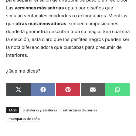
Las
versiones más sobrias
optan por diseños que
simulan ventanales cuadrados o rectangulares. Mientras
que
otras
más innovadoras
exhiben composiciones
donde la geometría descubre toda su magia. Sea cual sea
la elección, está claro que los perfiles negros pueden ser
la nota diferenciadora que buscabas para presumir de
interiores.
¿Qué me dices?
C
C
C
C
C
X
F
P
E
W
o
o
o
o
o
(
a
i
m
h
m
m
m
m
m
T
c
n
a
a
p
p
p
p
p
w
e
t
i
t
a
a
a
a
a
i
b
e
l
s
TAGS
cristaleras y escaleras
estructuras divisorias
r
r
r
r
r
t
o
r
A
t
t
t
t
t
t
o
e
p
mamparas de baño
i
i
i
i
i
e
k
s
p
r
r
r
r
r
r
t
e
e
e
e
e
)