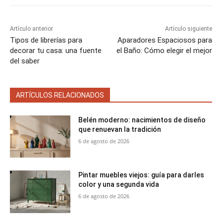
n
n
n
n
n
Artículo anterior
Artículo siguiente
Tipos de librerías para
Aparadores Espaciosos para
decorar tu casa: una fuente
el Baño: Cómo elegir el mejor
del saber
ARTÍCULOS RELACIONADOS
Belén moderno: nacimientos de diseño
que renuevan la tradición
6 de agosto de 2026
Pintar muebles viejos: guía para darles
color y una segunda vida
6 de agosto de 2026