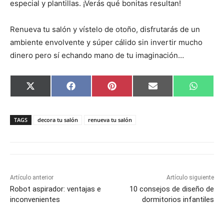
especial y plantillas. ¡Verás qué bonitas resultan!
Renueva tu salón y vístelo de otoño, disfrutarás de un
ambiente envolvente y súper cálido sin invertir mucho
dinero pero sí echando mano de tu imaginación…
C
C
C
C
C
X
F
P
E
W
o
o
o
o
o
(
a
i
m
h
m
m
m
m
m
T
c
n
a
a
p
p
p
p
p
w
e
t
i
t
a
a
a
a
a
i
b
e
l
s
TAGS
decora tu salón
renueva tu salón
r
r
r
r
r
t
o
r
A
t
t
t
t
t
t
o
e
p
i
i
i
i
i
e
k
s
p
r
r
r
r
r
r
t
e
e
e
e
e
)
n
n
n
n
n
Artículo anterior
Artículo siguiente
Robot aspirador: ventajas e
10 consejos de diseño de
inconvenientes
dormitorios infantiles