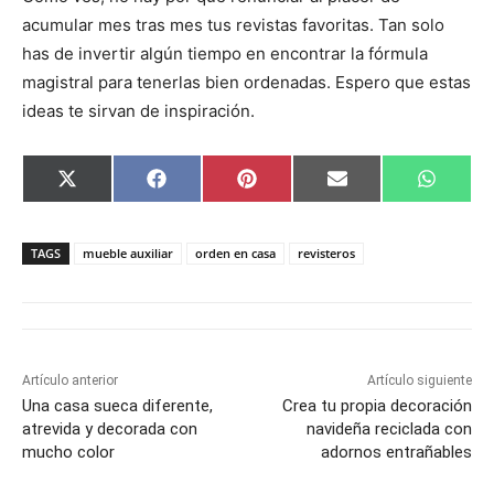
acumular mes tras mes tus revistas favoritas. Tan solo
has de invertir algún tiempo en encontrar la fórmula
magistral para tenerlas bien ordenadas. Espero que estas
ideas te sirvan de inspiración.
C
C
C
C
C
X
F
P
E
W
o
o
o
o
o
(
a
i
m
h
m
m
m
m
m
T
c
n
a
a
p
p
p
p
p
w
e
t
i
t
a
a
a
a
a
i
b
e
l
s
TAGS
mueble auxiliar
orden en casa
revisteros
r
r
r
r
r
t
o
r
A
t
t
t
t
t
t
o
e
p
i
i
i
i
i
e
k
s
p
r
r
r
r
r
r
t
e
e
e
e
e
)
n
n
n
n
n
Artículo anterior
Artículo siguiente
Una casa sueca diferente,
Crea tu propia decoración
atrevida y decorada con
navideña reciclada con
mucho color
adornos entrañables