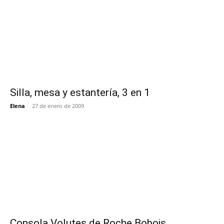
Silla, mesa y estantería, 3 en 1
Elena
-
27 de enero de 2009
Consola Volutes de Roche Bobois