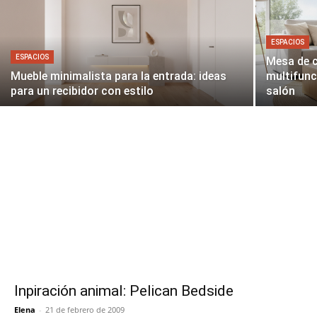
ESPACIOS
ESPACIOS
Mesa de c
Mueble minimalista para la entrada: ideas
multifunc
para un recibidor con estilo
salón
Inpiración animal: Pelican Bedside
Elena
-
21 de febrero de 2009