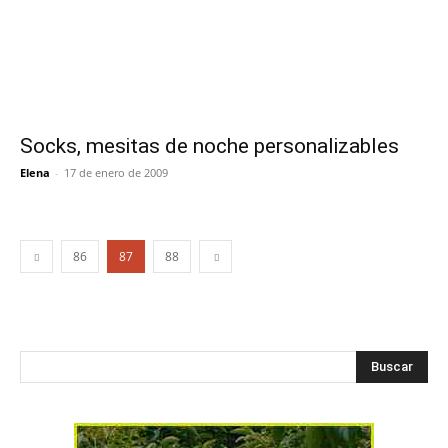
Socks, mesitas de noche personalizables
Elena
-
17 de enero de 2009
86
87
88
Buscar