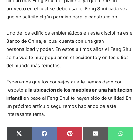
ciudad más Feng Shui del planeta, ya que tiene un
proyecto en el cual se debe usar el Feng Shui cada vez
que se solicite algún permiso para la construcción.
Uno de los edificios emblemáticos en esta disciplina es el
Banco de China, el cual cuenta con una gran
personalidad y poder. En estos últimos años el Feng Shui
se ha vuelto muy popular en el occidente y en los sitios
del mundo más remotos.
Esperamos que los consejos que te hemos dado con
respeto a
la ubicación de los muebles en una habitación
infantil
en base al Feng Shui te hayan sido de utilidad En
un próximo artículo seguiremos hablando de este
interesante tema.
C
C
C
C
C
X
F
P
E
W
o
o
o
o
o