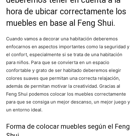
deberemos tener en cuenta a la
i
i
i
i
i
e
k
s
p
r
r
r
r
r
r
t
hora de ubicar correctamente los
e
e
e
e
e
)
n
n
n
n
n
muebles en base al Feng Shui.
Cuando vamos a decorar una habitación deberemos
enfocarnos en aspectos importantes como la seguridad y
el confort, especialmente si se trata de una habitación
para niños. Para que se convierta en un espacio
confortable y grato de ser habitado deberemos elegir
colores suaves que permitan una correcta relajación,
además de permitan motivar la creatividad. Gracias al
Feng Shui podemos colocar los muebles correctamente
para que se consiga un mejor descanso, un mejor juego y
un entorno ideal.
Forma de colocar muebles según el Feng
Shui