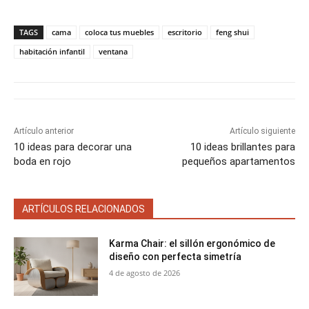
(
a
i
m
h
m
m
m
m
m
T
c
n
a
a
p
p
p
p
p
w
e
t
i
t
a
a
a
a
a
i
b
e
l
s
TAGS
cama
coloca tus muebles
escritorio
feng shui
r
r
r
r
r
t
o
r
A
t
t
t
t
t
t
o
e
p
habitación infantil
ventana
i
i
i
i
i
e
k
s
p
r
r
r
r
r
r
t
e
e
e
e
e
)
n
n
n
n
n
Artículo anterior
Artículo siguiente
10 ideas para decorar una
10 ideas brillantes para
boda en rojo
pequeños apartamentos
ARTÍCULOS RELACIONADOS
Karma Chair: el sillón ergonómico de
diseño con perfecta simetría
4 de agosto de 2026