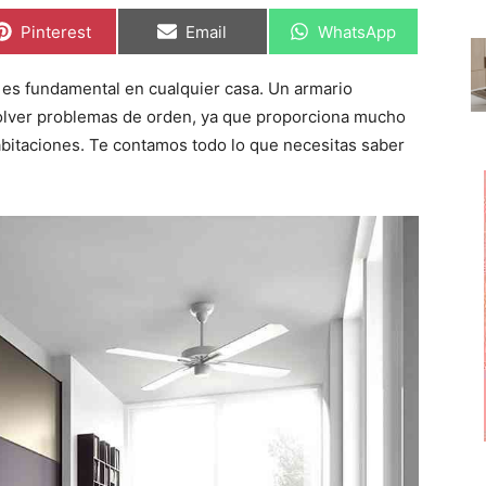
C
C
C
Pinterest
Email
WhatsApp
o
o
o
m
m
m
p
p
p
es fundamental en cualquier casa. Un armario
a
a
a
r
r
r
solver problemas de orden, ya que proporciona mucho
t
t
t
i
i
i
habitaciones. Te contamos todo lo que necesitas saber
r
r
r
e
e
e
n
n
n