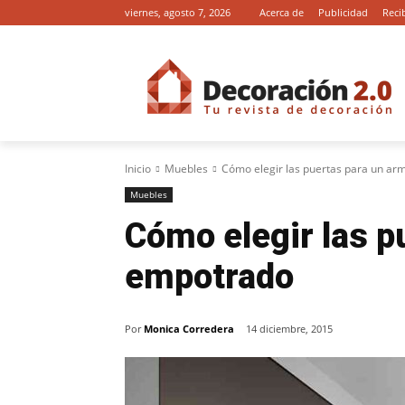
viernes, agosto 7, 2026
Acerca de
Publicidad
Reci
Inicio
Muebles
Cómo elegir las puertas para un ar
Muebles
Cómo elegir las p
empotrado
Por
Monica Corredera
14 diciembre, 2015