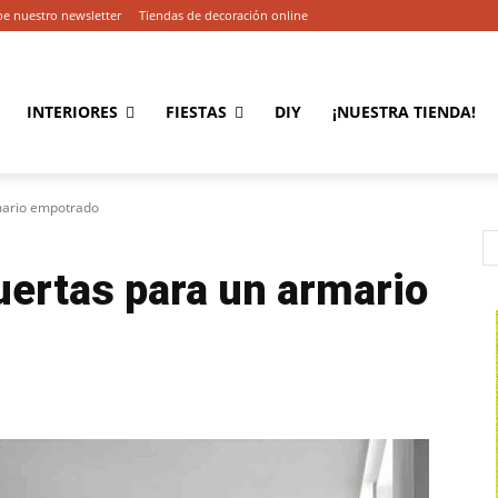
be nuestro newsletter
Tiendas de decoración online
INTERIORES
FIESTAS
DIY
¡NUESTRA TIENDA!
mario empotrado
uertas para un armario