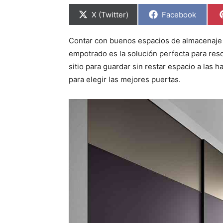
C
C
X (Twitter)
Facebook
o
o
m
m
p
p
Contar con buenos espacios de almacenaje 
a
a
r
r
empotrado es la solución perfecta para re
t
t
i
i
sitio para guardar sin restar espacio a las 
r
r
para elegir las mejores puertas.
e
e
n
n