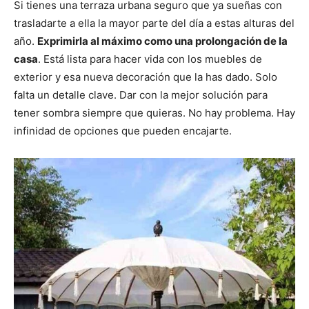
p
p
p
p
p
w
e
t
i
t
Si tienes una terraza urbana seguro que ya sueñas con
a
a
a
a
a
i
b
e
l
s
trasladarte a ella la mayor parte del día a estas alturas del
r
r
r
r
r
t
o
r
A
t
t
t
t
t
t
o
e
p
año.
Exprimirla al máximo como una prolongación de la
i
i
i
i
i
e
k
s
p
r
r
r
r
r
r
t
casa
. Está lista para hacer vida con los muebles de
e
e
e
e
e
)
n
n
n
n
n
exterior y esa nueva decoración que la has dado. Solo
falta un detalle clave. Dar con la mejor solución para
tener sombra siempre que quieras. No hay problema. Hay
infinidad de opciones que pueden encajarte.