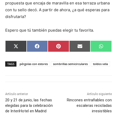
propuesta que encaja de maravilla en esa terraza urbana
con tu sello decó. A partir de ahora, ¿a qué esperas para
disfrutarla?
Espero que tú también puedas elegir tu favorita.
C
C
C
C
C
X
F
P
E
W
o
o
o
o
o
(
a
i
m
h
m
m
m
m
m
T
c
n
a
a
p
p
p
p
p
w
e
t
i
t
a
a
a
a
a
i
b
e
l
s
TAGS
pérgolas con estores
sombrillas semicirculares
toldos vela
r
r
r
r
r
t
o
r
A
t
t
t
t
t
t
o
e
p
i
i
i
i
i
e
k
s
p
r
r
r
r
r
r
t
e
e
e
e
e
)
n
n
n
n
n
Artículo anterior
Artículo siguiente
20 y 21 de junio, las fechas
Rincones entrañables con
elegidas para la celebración
escaleras recicladas
de InteriHotel en Madrid
irresistibles