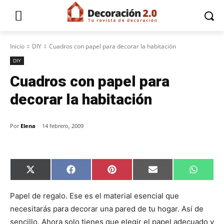
Inicio
DIY
Cuadros con papel para decorar la habitación
DIY
Cuadros con papel para
decorar la habitación
Por
Elena
14 febrero, 2009
C
C
C
C
C
X
F
P
E
W
o
o
o
o
o
(
a
i
m
h
m
m
m
m
m
T
c
n
a
a
p
p
p
p
p
w
e
t
i
t
Papel de regalo. Ese es el material esencial que
a
a
a
a
a
i
b
e
l
s
necesitarás para decorar una pared de tu hogar. Así de
r
r
r
r
r
t
o
r
A
t
t
t
t
t
t
o
e
p
sencillo. Ahora solo tienes que elegir el papel adecuado y