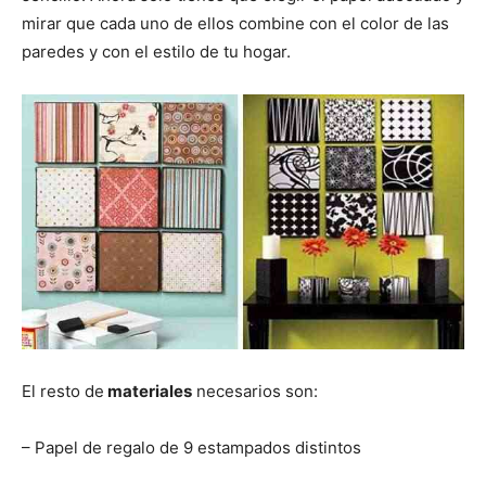
i
i
i
i
i
e
k
s
p
r
r
r
r
r
r
t
mirar que cada uno de ellos combine con el color de las
e
e
e
e
e
)
n
n
n
n
n
paredes y con el estilo de tu hogar.
El resto de
materiales
necesarios son:
– Papel de regalo de 9 estampados distintos