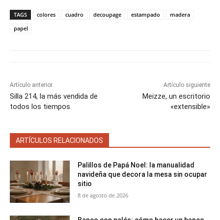
p
p
p
p
p
w
e
t
i
t
a
a
a
a
a
i
b
e
l
s
TAGS
colores
cuadro
decoupage
estampado
madera
r
r
r
r
r
t
o
r
A
t
t
t
t
t
t
o
e
p
papel
i
i
i
i
i
e
k
s
p
r
r
r
r
r
r
t
e
e
e
e
e
)
n
n
n
n
n
Artículo anterior
Artículo siguiente
Silla 214, la más vendida de
Meizze, un escritorio
todos los tiempos
«extensible»
ARTÍCULOS RELACIONADOS
Palillos de Papá Noel: la manualidad
navideña que decora la mesa sin ocupar
sitio
8 de agosto de 2026