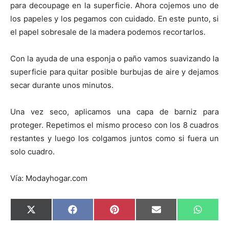
para decoupage en la superficie. Ahora cojemos uno de
los papeles y los pegamos con cuidado. En este punto, si
el papel sobresale de la madera podemos recortarlos.
Con la ayuda de una esponja o paño vamos suavizando la
superficie para quitar posible burbujas de aire y dejamos
secar durante unos minutos.
Una vez seco, aplicamos una capa de barniz para
proteger. Repetimos el mismo proceso con los 8 cuadros
restantes y luego los colgamos juntos como si fuera un
solo cuadro.
Vía: Modayhogar.com
C
C
C
C
C
X
F
P
E
W
o
o
o
o
o
(
a
i
m
h
m
m
m
m
m
T
c
n
a
a