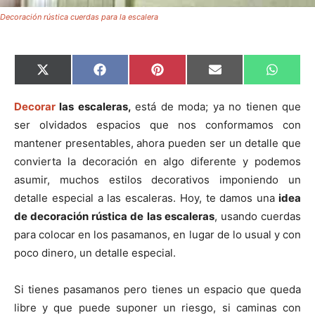
Decoración rústica cuerdas para la escalera
C
C
C
C
C
X
F
P
E
W
o
o
o
o
o
(
a
i
m
h
m
m
m
m
m
T
c
n
a
a
p
p
p
p
p
w
e
t
i
t
Decorar
las escaleras,
está de moda; ya no tienen que
a
a
a
a
a
i
b
e
l
s
ser olvidados espacios que nos conformamos con
r
r
r
r
r
t
o
r
A
t
t
t
t
t
t
o
e
p
mantener presentables, ahora pueden ser un detalle que
i
i
i
i
i
e
k
s
p
r
r
r
r
r
r
t
convierta la decoración en algo diferente y podemos
e
e
e
e
e
)
n
n
n
n
n
asumir, muchos estilos decorativos imponiendo un
detalle especial a las escaleras. Hoy, te damos una
idea
de decoración rústica de las escaleras
, usando cuerdas
para colocar en los pasamanos, en lugar de lo usual y con
poco dinero, un detalle especial.
Si tienes pasamanos pero tienes un espacio que queda
libre y que puede suponer un riesgo, si caminas con