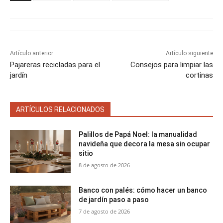
r
r
r
r
r
t
o
r
A
t
t
t
t
t
t
o
e
p
i
i
i
i
i
e
k
s
p
r
r
r
r
r
r
t
e
e
e
e
e
)
n
n
n
n
n
Artículo anterior
Artículo siguiente
Pajareras recicladas para el
Consejos para limpiar las
jardín
cortinas
ARTÍCULOS RELACIONADOS
Palillos de Papá Noel: la manualidad
navideña que decora la mesa sin ocupar
sitio
8 de agosto de 2026
Banco con palés: cómo hacer un banco
de jardín paso a paso
7 de agosto de 2026