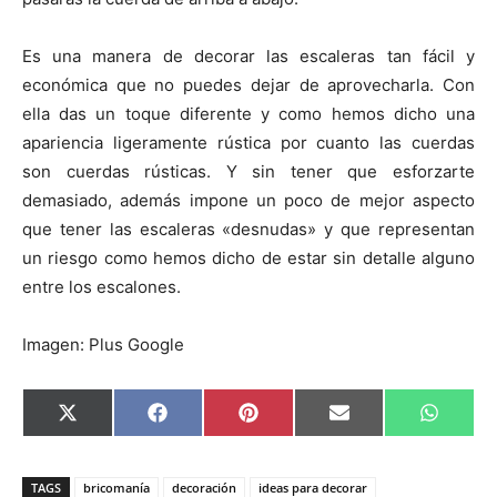
Es una manera de decorar las escaleras tan fácil y
económica que no puedes dejar de aprovecharla. Con
ella das un toque diferente y como hemos dicho una
apariencia ligeramente rústica por cuanto las cuerdas
son cuerdas rústicas. Y sin tener que esforzarte
demasiado, además impone un poco de mejor aspecto
que tener las escaleras «desnudas» y que representan
un riesgo como hemos dicho de estar sin detalle alguno
entre los escalones.
Imagen: Plus Google
C
C
C
C
C
X
F
P
E
W
o
o
o
o
o
(
a
i
m
h
m
m
m
m
m
T
c
n
a
a
p
p
p
p
p
w
e
t
i
t
a
a
a
a
a
i
b
e
l
s
TAGS
bricomanía
decoración
ideas para decorar