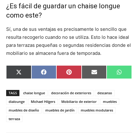
¿Es fácil de guardar un chaise longue
como este?
Sí, una de sus ventajas es precisamente lo sencillo que
resulta recogerlo cuando no se utiliza. Esto lo hace ideal
para terrazas pequeñas o segundas residencias donde el
mobiliario se almacena fuera de temporada.
C
C
C
C
C
X
F
P
E
W
o
o
o
o
o
(
a
i
m
h
m
m
m
m
m
T
c
n
a
a
p
p
p
p
p
w
e
t
i
t
a
a
a
a
a
i
b
e
l
s
TAGS
chaise longue
decoración de exteriores
descanso
r
r
r
r
r
t
o
r
A
t
t
t
t
t
t
o
e
p
dialounge
Michael Hilgers
Mobiliario de exterior
muebles
i
i
i
i
i
e
k
s
p
muebles de diseño
muebles de jardín
muebles modulares
r
r
r
r
r
r
t
e
e
e
e
e
)
terraza
n
n
n
n
n