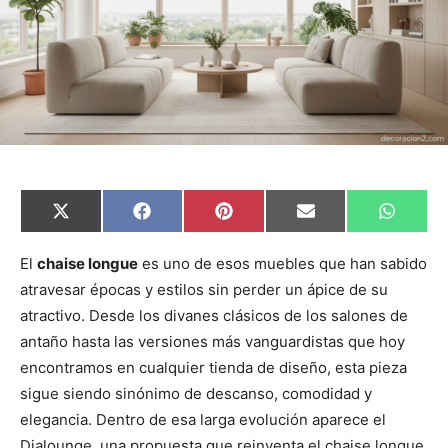
C
C
C
C
C
X
F
P
E
W
o
o
o
o
o
(
a
i
m
h
m
m
m
m
m
T
c
n
a
a
p
p
p
p
p
w
e
t
i
t
El
chaise longue
es uno de esos muebles que han sabido
a
a
a
a
a
i
b
e
l
s
atravesar épocas y estilos sin perder un ápice de su
r
r
r
r
r
t
o
r
A
t
t
t
t
t
t
o
e
p
atractivo. Desde los divanes clásicos de los salones de
i
i
i
i
i
e
k
s
p
r
r
r
r
r
r
t
antaño hasta las versiones más vanguardistas que hoy
e
e
e
e
e
)
n
n
n
n
n
encontramos en cualquier tienda de diseño, esta pieza
sigue siendo sinónimo de descanso, comodidad y
elegancia. Dentro de esa larga evolución aparece el
Dialounge, una propuesta que reinventa el chaise longue