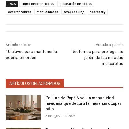
a
a
a
a
a
i
b
e
l
s
TAGS
cómo decorar sobres
decoración de sobres
r
r
r
r
r
t
o
r
A
t
t
t
t
t
t
o
e
p
decorar sobres
manualidades
scrapbooking
sobres diy
i
i
i
i
i
e
k
s
p
r
r
r
r
r
r
t
e
e
e
e
e
)
n
n
n
n
n
Artículo anterior
Artículo siguiente
10 claves para mantener la
Sistemas para proteger tu
cocina en orden
jardín de las miradas
indiscretas
ARTÍCULOS RELACIONADOS
Palillos de Papá Noel: la manualidad
navideña que decora la mesa sin ocupar
sitio
8 de agosto de 2026