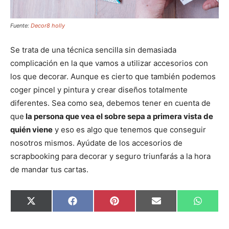
Fuente:
Decor8 holly
Se trata de una técnica sencilla sin demasiada
complicación en la que vamos a utilizar accesorios con
los que decorar. Aunque es cierto que también podemos
coger pincel y pintura y crear diseños totalmente
diferentes. Sea como sea, debemos tener en cuenta de
que
la persona que vea el sobre sepa a primera vista de
quién viene
y eso es algo que tenemos que conseguir
nosotros mismos. Ayúdate de los accesorios de
scrapbooking para decorar y seguro triunfarás a la hora
de mandar tus cartas.
C
C
C
C
C
X
F
P
E
W
o
o
o
o
o
(
a
i
m
h
m
m
m
m
m
T
c
n
a
a
p
p
p
p
p
w
e
t
i
t