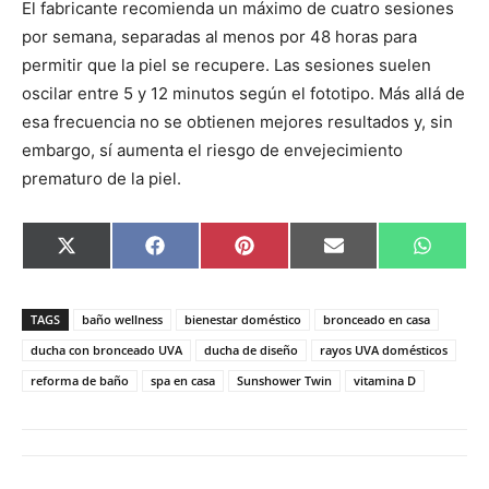
El fabricante recomienda un máximo de cuatro sesiones
por semana, separadas al menos por 48 horas para
permitir que la piel se recupere. Las sesiones suelen
oscilar entre 5 y 12 minutos según el fototipo. Más allá de
esa frecuencia no se obtienen mejores resultados y, sin
embargo, sí aumenta el riesgo de envejecimiento
prematuro de la piel.
C
C
C
C
C
X
F
P
E
W
o
o
o
o
o
(
a
i
m
h
m
m
m
m
m
T
c
n
a
a
p
p
p
p
p
w
e
t
i
t
a
a
a
a
a
i
b
e
l
s
TAGS
baño wellness
bienestar doméstico
bronceado en casa
r
r
r
r
r
t
o
r
A
t
t
t
t
t
t
o
e
p
ducha con bronceado UVA
ducha de diseño
rayos UVA domésticos
i
i
i
i
i
e
k
s
p
reforma de baño
spa en casa
Sunshower Twin
vitamina D
r
r
r
r
r
r
t
e
e
e
e
e
)
n
n
n
n
n