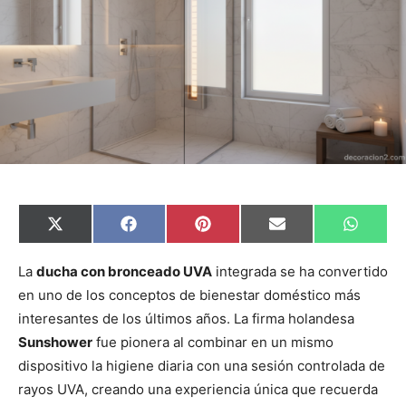
C
C
C
C
C
X
F
P
E
W
o
o
o
o
o
(
a
i
m
h
m
m
m
m
m
T
c
n
a
a
p
p
p
p
p
w
e
t
i
t
La
ducha con bronceado UVA
integrada se ha convertido
a
a
a
a
a
i
b
e
l
s
en uno de los conceptos de bienestar doméstico más
r
r
r
r
r
t
o
r
A
t
t
t
t
t
t
o
e
p
interesantes de los últimos años. La firma holandesa
i
i
i
i
i
e
k
s
p
r
r
r
r
r
r
t
Sunshower
fue pionera al combinar en un mismo
e
e
e
e
e
)
n
n
n
n
n
dispositivo la higiene diaria con una sesión controlada de
rayos UVA, creando una experiencia única que recuerda