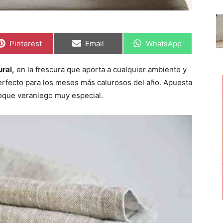
C
C
C
Pinterest
Email
WhatsApp
o
o
o
m
m
m
p
p
p
ural,
en la frescura que aporta a cualquier ambiente y
a
a
a
r
r
r
perfecto para los meses más calurosos del año. Apuesta
t
t
t
i
i
i
n toque veraniego muy especial.
r
r
r
e
e
e
n
n
n