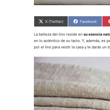
C
C
X (Twitter)
Facebook
o
o
m
m
p
p
La belleza del lino reside en
su esencia nat
a
a
r
r
en lo auténtico de su tacto. Y, además, es 
t
t
i
i
por el lino para vestir la casa y le darás u
r
r
e
e
n
n