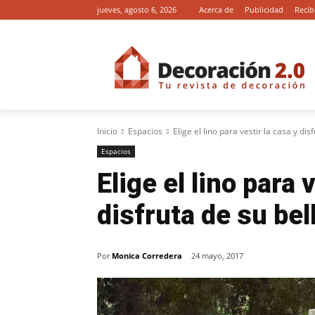
jueves, agosto 6, 2026
Acerca de
Publicidad
Recib
Inicio
Espacios
Elige el lino para vestir la casa y dis
Espacios
Elige el lino para 
disfruta de su bel
Por
Monica Corredera
24 mayo, 2017