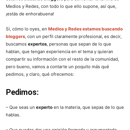
e
e
e
e
e
)
n
n
n
n
n
Medios y Redes, con todo lo que ello supone, así que,
¡estás de enhorabuena!
Sí, cómo lo oyes, en
Medios y Redes estamos buscando
bloggers
, con un perfil claramente profesional, es decir,
buscamos
expertos
, personas que sepan de lo que
hablan, que tengan experiencia en el tema y quieran
compartir su información con el resto de la comunidad,
pero bueno, vamos a contarte un poquito más qué
pedimos, y claro, qué ofrecemos:
Pedimos:
– Que seas un
experto
en la materia, que sepas de lo que
hablas.
– Que puedas dar una opinión formada y argumentada