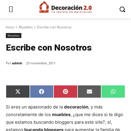
Inicio
Muebles
Escribe con Nosotros
Muebles
Escribe con Nosotros
Por
admin
23 noviembre, 2011
C
C
C
C
C
X
F
P
E
W
o
o
o
o
o
(
a
i
m
h
m
m
m
m
m
T
c
n
a
a
p
p
p
p
p
w
e
t
i
t
Si eres un apasionado de la
decoración
, y más
a
a
a
a
a
i
b
e
l
s
concretamente de los
muebles
, ¿que me dices si te digo
r
r
r
r
r
t
o
r
A
t
t
t
t
t
t
o
e
p
que estamos buscando bloggers para este site?, sí,
i
i
i
i
i
e
k
s
p
r
r
r
r
r
r
t
estamos
bucando bloggers
para aumentar la familia de