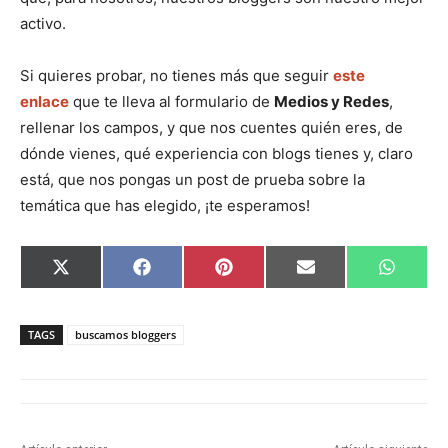
activo.
Si quieres probar, no tienes más que seguir
este
enlace
que te lleva al formulario de
Medios y Redes
,
rellenar los campos, y que nos cuentes quién eres, de
dónde vienes, qué experiencia con blogs tienes y, claro
está, que nos pongas un post de prueba sobre la
temática que has elegido, ¡te esperamos!
C
C
C
C
C
X
F
P
E
W
o
o
o
o
o
(
a
i
m
h
m
m
m
m
m
T
c
n
a
a
p
p
p
p
p
w
e
t
i
t
a
a
a
a
a
i
b
e
l
s
TAGS
buscamos bloggers
r
r
r
r
r
t
o
r
A
t
t
t
t
t
t
o
e
p
i
i
i
i
i
e
k
s
p
r
r
r
r
r
r
t
e
e
e
e
e
)
n
n
n
n
n